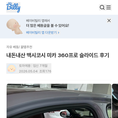
베이비빌리 앱에서
더 많은 베동글을 볼 수 있어요!
베이비빌리 앱 다운받기
자유 베동
/
꿀템추천
내돈내산 맥시코시 미카 360프로 슬라이드 후기
토마에용
임신 7개월
2026.05.04
조회
176