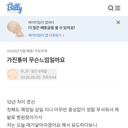
베이비빌리 앱에서
더 많은 베동글을 볼 수 있어요!
베이비빌리 앱 다운받기
2026년 5월 베동
/
자유주제
가진통이 무슨느낌일까요
뀨_뀨
임신 9개월
2026.05.05
조회
944
12년 차이 경산
첫째도 예정일 삼일 지나 아무런 증상없이 정말 무서워서 제
발로 병원찾아가서
저는 오늘 애기낳아야겠어요 해서 유도하다보니