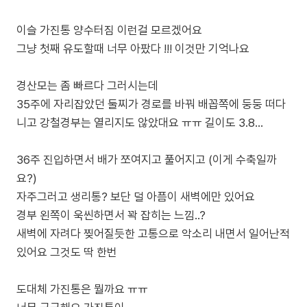
이슬 가진통 양수터짐 이런걸 모르겠어요
그냥 첫째 유도할때 너무 아팠다 !!! 이것만 기억나요
경산모는 좀 빠르다 그러시는데
35주에 자리잡았던 둘찌가 경로를 바꿔 배꼽쪽에 둥둥 떠다
니고 강철경부는 열리지도 않았대요 ㅠㅠ 길이도 3.8...
36주 진입하면서 배가 쪼여지고 풀어지고 (이게 수축일까
요?)
자주그러고 생리통? 보단 덜 아픔이 새벽에만 있어요
경부 왼쪽이 욱씬하면서 꽉 잡히는 느낌..?
새벽에 자려다 찢어질듯한 고통으로 악소리 내면서 일어난적
있어요 그것도 딱 한번
도대체 가진통은 뭘까요 ㅠㅠ