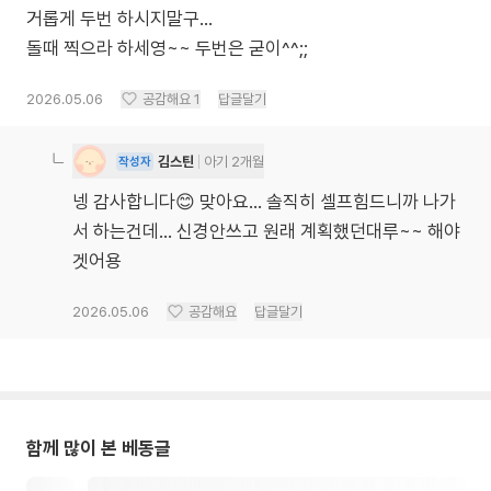
거롭게 두번 하시지말구...
돌때 찍으라 하세영~~ 두번은 굳이^^;;
2026.05.06
공감해요
1
답글달기
김스틴
아기 2개월
작성자
넹 감사합니다😊 맞아요... 솔직히 셀프힘드니까 나가
서 하는건데... 신경안쓰고 원래 계획했던대루~~ 해야
겟어용
2026.05.06
공감해요
답글달기
함께 많이 본 베동글