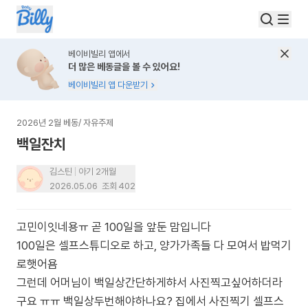
베이비빌리 앱에서
더 많은 베동글을 볼 수 있어요!
베이비빌리 앱 다운받기
2026년 2월 베동
/
자유주제
백일잔치
김스틴
아기 2개월
2026.05.06
조회
402
고민이잇네용ㅠ 곧 100일을 앞둔 맘입니다
100일은 셀프스튜디오로 하고, 양가가족들 다 모여서 밥먹기
로햇어욤
그런데 어머님이 백일상간단하게햐서 사진찍고싶어하더라
구요 ㅠㅠ 백일상두번해야하나요? 집에서 사진찍기 셀프스