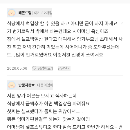
레몬드림
아기 32개월
식당에서 백일상 할 수 있음 하고 아니면 굳이 하지 마세요 그
거 번거로워서 밖에서 하는건데요 시어머님 욕심이죠
집에서 셀프백일상 한다고 대여해서 양가부모님 초대해서 사
진 찍고 저녁 간단히 먹었는데 시어머니가 좀 도와주셨는데
도... 많이 번거로웠어요 이것저것 신경이 쓰여서요
2026.05.06
공감해요
1
답글달기
밥풀지동❤
다둥이엄빠
저흰 양가 어른들 모시고 식사하는데
식당에서 금액추가 하면 백일상을 차려줘요
첫찌는 셀프했다가 둘찌는 귀찮아서......
뭐든 엄마가편한걸루 하는게 맞는거 같아영
어머님께 셀프스튜디오 한다 말씀 드리고 한번만 하세요~ 번