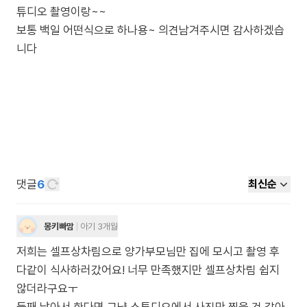
튜디오 촬영이랑~~
보통 백일 어떤식으로 하나용~ 의견남겨주시면 감사하겠습
니다
댓글
6
최신순
몽키빠맘
아기 3개월
저희는 셀프상차림으로 양가부모님만 집에 모시고 촬영 후
다같이 식사하러갔어요! 너무 만족했지만 셀프상차림 쉽지
않더라구요ㅜ