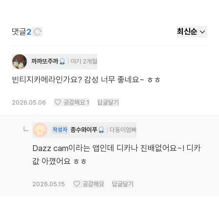
댓글
2
최신순
까까또주까
아기 2개월
빈티지카메라인가요? 감성 너무 좋네요~ ㅎㅎ
2026.05.06
공감해요
1
답글달기
종수와이푸
다둥이엄빠
작성자
Dazz cam이라는 앱인데 디카나 진배없어요~! 디카
값 아꼈어요 ㅎㅎ
2026.05.15
공감해요
답글달기