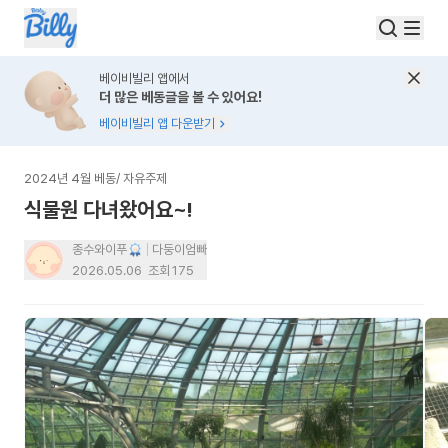
베이비빌리 앱에서
더 많은 베동글을 볼 수 있어요!
베이비빌리 앱 다운받기
2024년 4월 베동
/
자유주제
식물원 다녀왔어요~!
종수와이푸
다둥이엄빠
2026.05.06
조회
175