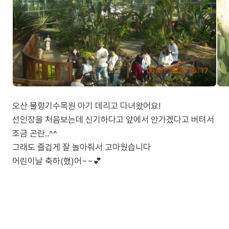
오산 물향기수목원 아기 데리고 다녀왔어요!
선인장을 처음보는데 신기하다고 앞에서 안가겠다고 버텨서
조금 곤란..^^
그래도 즐겁게 잘 놀아줘서 고마웠습니다
어린이날 축하(했)어~~💕