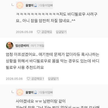
울별이
다둥이엄빠
ㅋㅋㅋㅋㅋㅋㅋㅋㅋㅋㅋㅋ저도 바디필로우 사려구
요.. 아니 잠을 얌전히 자질 않네요..^^
2026.05.08
공감해요
답글달기
임신준비러
아기 7개월
엄청 아프셨겠어요.. 애기한테 문제가 없더라듀 혹시나하는
상황을 위해서 바디필로우로 몸을 막는 경우도 있는데 바디
필로우 사용 추천드려요
2026.05.06
공감해요
1
답글달기
울별이
다둥이엄빠
사야겠네요 ㅠㅠ 남편이랑 같이
자는데 잠을 그냥 자는 법이 없어서 ㅜㅜ 조언 감사해