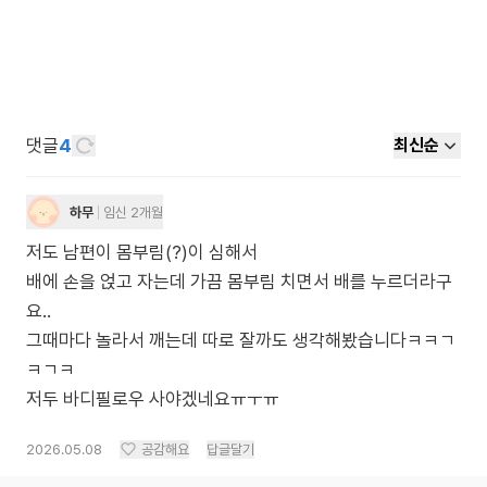
댓글
4
최신순
하무
임신 2개월
저도 남편이 몸부림(?)이 심해서
배에 손을 얹고 자는데 가끔 몸부림 치면서 배를 누르더라구
요..
그때마다 놀라서 깨는데 따로 잘까도 생각해봤습니다ㅋㅋㄱ
ㅋㄱㅋ
저두 바디필로우 사야겠네요ㅠㅜㅠ
2026.05.08
공감해요
답글달기