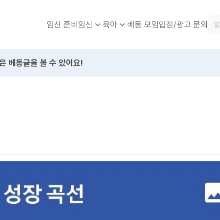
임신 준비
베동 모임
입점/광고 문의
임신
육아
은 베동글을 볼 수 있어요!