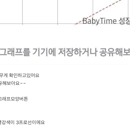
몸무게 확인하고있어요
유해보아요~~
 그래프모양버튼
 빨강색이 3프로선이에요