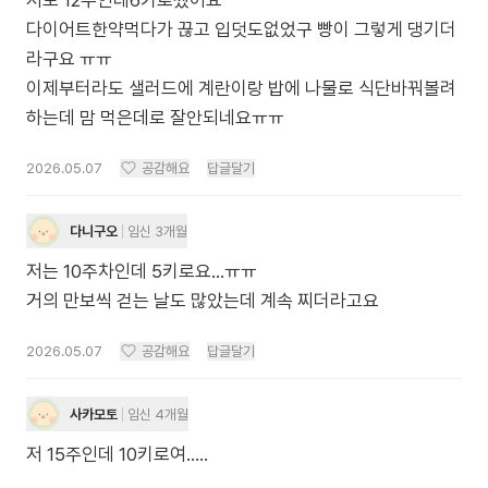
저도 12주인데6키로쩠어요
다이어트한약먹다가 끊고 입덧도없었구 빵이 그렇게 댕기더
라구요 ㅠㅠ
이제부터라도 샐러드에 계란이랑 밥에 나물로 식단바꿔볼려
하는데 맘 먹은데로 잘안되네요ㅠㅠ
2026.05.07
공감해요
답글달기
다니구오
임신 3개월
저는 10주차인데 5키로요...ㅠㅠ
거의 만보씩 걷는 날도 많았는데 계속 찌더라고요
2026.05.07
공감해요
답글달기
사카모토
임신 4개월
저 15주인데 10키로여.....