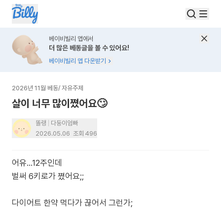
베이비빌리 앱에서
더 많은 베동글을 볼 수 있어요!
베이비빌리 앱 다운받기
2026년 11월 베동
/
자유주제
살이 너무 많이쪘어요🙄
똘랭
다둥이엄빠
2026.05.06
조회
496
어유...12주인데
벌써 6키로가 쪘어요;;
다이어트 한약 먹다가 끊어서 그런가;