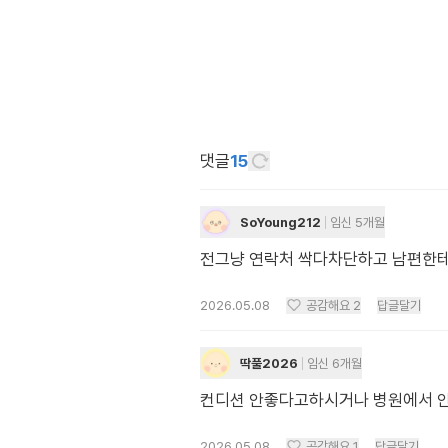
댓글
15
SoYoung212
임신 5개월
전그냥 연락처 싹다차단하고 남편한
2026.05.08
공감해요
2
답글달기
딱풀2026
임신 6개월
컨디션 안좋다고하시거나 병원에서 
2026.05.08
공감해요
1
답글달기