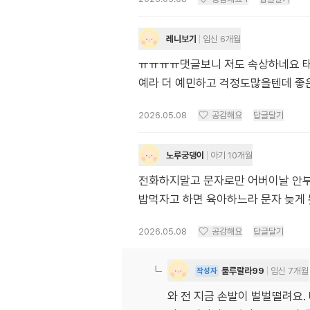
레니보기
임신 6개월
ㅠㅠㅠㅠ댓글보니 저도 속상하네요 태
예라 더 예민하고 걱정도많을텐데 좋은
2026.05.08
공감해요
답글달기
노루궁댕이
아기 10개월
전화하지말고 문자로만 어버이날 안부
밥먹자고 하면 육아하느라 문자 늦게
2026.05.08
공감해요
답글달기
룰루랄라99
임신 7개월
작성자
와 전 지금 손발이 벌벌떨려요