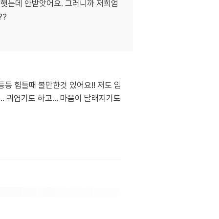
햇는데 안받앗어요. 그러니까 저희엄
??
등등 힘들때 볼만한것 있어요!! 저도 임
 귀엽기도 하고... 마음이 달래지기도