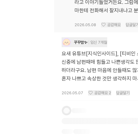
라고 이야기들었거든요. 그럼에
마한테 전화해서 잘지내냐고 분
2026.05.08
공감해요
답글달
꾸꾸맘✨
임신 7개월
요새 유튜브[지식인사이드], [티비인 
신중에 남편때매 힘들고 나쁜생각도 많
하더라구요. 남편 마음에 안들때도 
혼자 나쁘고 속상한 것만 생각하지 마
2026.05.07
공감해요
2
답글달기