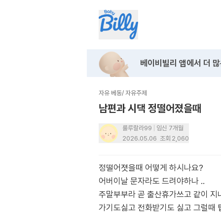
베이비빌리 앱에서
더 많
자유 베동
/
자유주제
남편과 시댁 정떨어졌을때
룰루랄라99
임신 7개월
2026.05.06
조회
2,060
정떨어졋을때 어떻게 하시나요?
어버이날 문자라도 드려야하나 ..
주말부부라 곧 출산휴가쓰고 같이 지내
가기도싫고 전화받기도 싫고 그럴때 