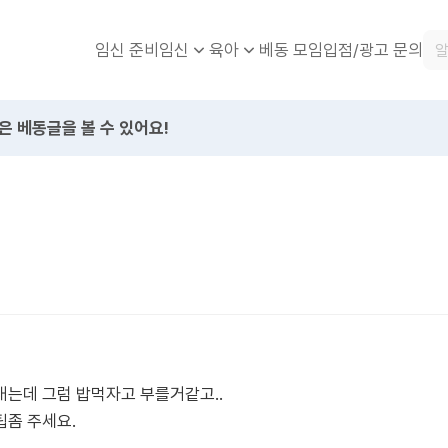
임신 준비
베동 모임
입점/광고 문의
임신
육아
은 베동글을 볼 수 있어요!
는데 그럼 밥먹자고 부를거같고..
팁좀 주세요.