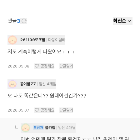
댓글
3
최신순
261109또또맘
다둥이엄빠
저도 계속이렇게 나왔어요ㅜㅜㅜ
2026.05.08
공감해요
답글달기
콩이맘77
임신 4개월
오 나도 똑같은데?? 원래이런건가???
2026.05.07
공감해요
답글달기
쓸카칩
임신 4개월
작성자
이번 업뎃때 뭐가 잘못 된건지ㅠㅜ 빌리 위젯이 젤 귀