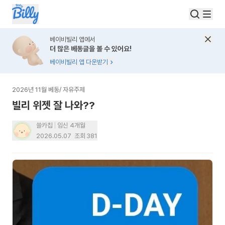
베이비빌리 앱에서
더 많은 베동글을 볼 수 있어요!
베이비빌리 앱 다운받기
2026년 11월 베동
/
자유주제
빌리 위젯 잘 나와??
쓸카칩
임신 4개월
2026.05.07
조회
381