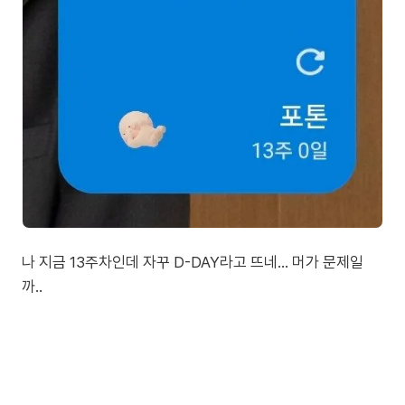
나 지금 13주차인데 자꾸 D-DAY라고 뜨네... 머가 문제일