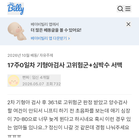
베이비빌리 앱에서
더 많은 베동글을 볼 수 있어요!
베이비빌리 앱 다운받기
2026년 10월 베동
/
자유주제
17주0일차 기형아검사 고위험군+심박수 서맥
빤짜
임신 4개월
2026.05.07
조회
732
2차 기형아 검사 후 36:1로 고위험군 판정 받았고 양수검사
할 여건이 안되서 니프티 하기 전 초음파를 보는데 애기 심장
이 70-80으로 너무 늦게 뛴다고 하시네요 혹시 이런 경우 있
는 엄마들 있나요..? 정신이 나갈 것 같은데 경험 나눠주세요
ㅠㅠㅠ