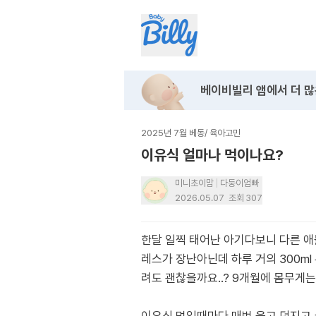
베이비빌리 앱에서
더 많
2025년 7월 베동
/
육아고민
이유식 얼마나 먹이나요?
미니초이맘
다둥이엄빠
2026.05.07
조회
307
한달 일찍 태어난 아기다보니 다른 애
레스가 장난아닌데 하루 거의 300m
려도 괜찮을까요..? 9개월에 몸무게는