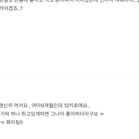
손빨고 온몸에 묻히고 먹고 손아파서 미치겠는데 안아서 샤워까지...
려야겠죠..?
괜신히 먹어요 , 여아9개월인데 12키로에요..
 숟가락 하나 쥐고있게하면 그나마 좋아하더라구요 ㅠ
ㅠ 화이팅!!