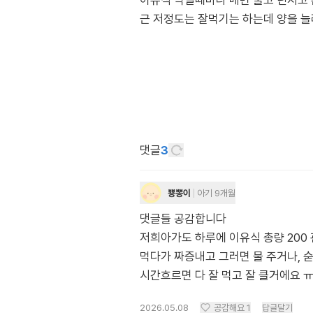
이유식 먹일때마다 매번 울고 던지고 
근 저정도는 잘먹기는 하는데 양을 늘
댓글
3
뿅뽕이
아기 9개월
댓글들 공감합니다
저희아가도 하루에 이유식 총량 200 
먹다가 짜증내고 그러면 물 주거나,
시간흐르면 다 잘 먹고 잘 클거에요 ㅠ
2026.05.08
공감해요
1
답글달기