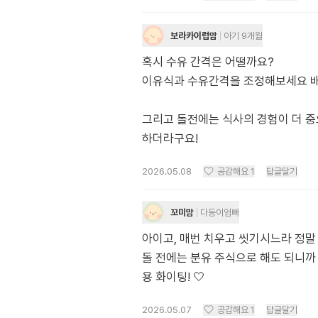
보라카이럽맘
아기 9개월
혹시 수유 간격은 어떨까요?
이유식과 수유간격을 조정해보세요 배
그리고 돌전에는 식사의 경험이 더 중
하더라구요!
2026.05.08
공감해요
1
답글달기
꼬미맘
다둥이엄빠
아이고, 매번 치우고 씻기시느라 정말 
돌 전에는 분유 주식으로 해도 되니까
용 화이팅! 🤍
2026.05.07
공감해요
1
답글달기