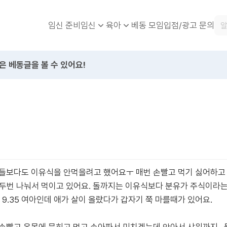
임신 준비
베동 모임
입점/광고 문의
임신
육아
은 베동글을 볼 수 있어요!
들보다도 이유식을 안먹을려고 했어요ㅜ 매번 손빨고 먹기 싫어하고 
l 두번 나눠서 먹이고 있어요. 돌까지는 이유식보다 분유가 주식이라는
 9.35 여아인데 애가 살이 올랐다가 갑자기 쭉 마를때가 있어요.