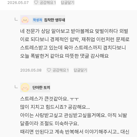
2026.05.07
공감해요
1
답글달기
침착한 앵무새
작성자
네 전문가 상담 알아보고 받아볼께요 맞벌이하다 외벌
이로 되다보니 경제적인 압박, 재취업 이런저런 문제로
스트레스받고 있는데 육아 스트레스까지 겹치다보니
오늘 폭발한거 같아요 따뜻한 댓글 감사해요
2026.05.08
공감해요
1
답글달기
단아한 토끼
스트레스가 큰것같아요. ㅜㅜ
많이 지치고 힘드시죠? 공감해요...
아이는 사랑받고싶고 관심받고싶을거예요. 아직 뇌발
달중이라 조절도 미숙하구요.
때리면 안된다고 계속 반복해서 이야기해주시고.. 대신