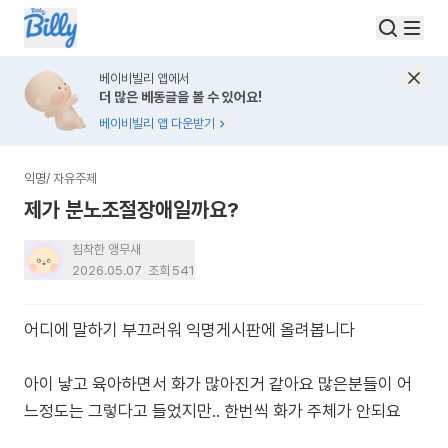
베이비빌리 앱에서
더 많은 베동글을 볼 수 있어요!
베이비빌리 앱 다운받기
익명
/
자유주제
제가 분노조절장애일까요?
침착한 앵무새
2026.05.07
조회
541
어디에 말하기 부끄러워 익명게시판에 올려봅니다
아이 낳고 육아하면서 화가 많아진거 같아요 많은분들이 어
느정도는 그렇다고 들었지만.. 한번씩 화가 주체가 안되요