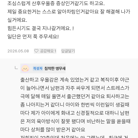
조심스럽게 산후우울증 증상인거같기도 하고요.
제일 중요한거는 스스로 알아차림인거같아요 잘 해결해 나가
실거에요.
힘든시기도 결국 지나갈거에요. !
일단은 먼저 푹 주무세요!
2026.05.08
공감해요
1
답글달기
침착한 앵무새
작성자
출산하고 우울감은 계속 있었는거 같고 복직이후 야근
이 늘어나면서 남편과 자주 싸우게 되면서 스트레스가
극에 달해 매일 울면서 출근했던거 같아요 퇴사하고는
좀 나아지는거 같더니 아이와 한번씩 이런일이 생길때
마다 제가 아이에게 화내고 신경질적으로 대하니 남편
은 저의 육아방식이 잘못 됐다며 비난하는 말을 쏟을때
마다 상처를 많이 받은거 같아요