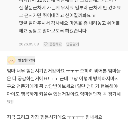
저희집이 22층인데 처음에는 안 그랬는데...최근에 거
실 창문근처에 가는게 무서워 일부러 근처에 안 갔어요
그 근처가면 뛰어내리고 싶어질까봐요 ㅠ
댓글 달아주셔서 감사해요 마음을 좀 내려놓고 쉬어볼
께요 상담도 알아보도록 하겠습니다
2026.05.08
공감해요
답글달기
발랄한 악어
엄마 너무 힘든시기인거같아요 ㅜㅜㅜ 오히려 겪어본 엄마들
은 다 공감하실거에요! ㅜㅜ 근데 그냥 이렇게 방치하지마시
구요 전문가에게 꼭 상담받아보세요! 일단 엄마가 행복해야
아이도 행복하게 키울수 있는거같아요 엄마몸먼저 꼭 챙기세
요!!
지금 그리고 가장 힘든시기에요 ㅜㅜㅜㅜ 힘내세요