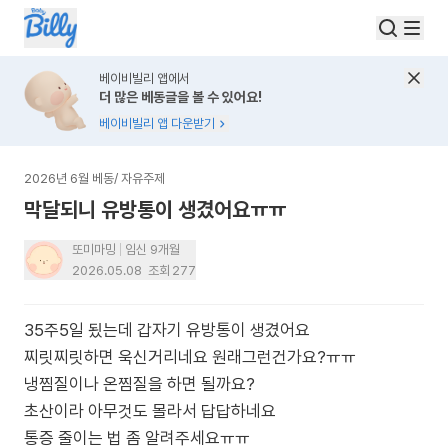
베이비빌리 앱에서
더 많은 베동글을 볼 수 있어요!
베이비빌리 앱 다운받기
2026년 6월 베동
/
자유주제
막달되니 유방통이 생겼어요ㅠㅠ
또미마밍
임신 9개월
2026.05.08
조회
277
35주5일 됬는데 갑자기 유방통이 생겼어요
찌릿찌릿하면 욱신거리네요 원래그런건가요?ㅠㅠ
냉찜질이나 온찜질을 하면 될까요?
초산이라 아무것도 몰라서 답답하네요
통증 줄이는 법 좀 알려주세요ㅠㅠ