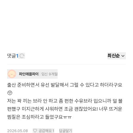
댓글
1
최신순
파인애플파이
임신 9개월
출산 준비하면서 유선 발달해서 그럴 수 있다고 하더라구요
🥺
저는 꽉 끼는 브라 안 하고 좀 편한 수유브라 입으니까 덜 불
편했구 미지근하게 샤워하면 조금 괜찮았어요! 너무 뜨거운
찜질은 조심하라고 들었구요ㅠㅠ
2026.05.08
공감해요
1
답글달기