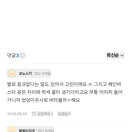
댓글
3
최신순
포뇨스키
임신 9개월
별로 효과없다는 말도 있어서 고민이에요 ㅠ 그리고 페인버
스터 꽂은 자리에 착색 흉터 생기더라고요 무통 어차피 들어
가니까 엉덩이주사로 버텨볼까ㅜ해요
2026.05.19
공감해요
1
답글달기
뽈롱이공주
임신 8개월