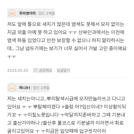
루비병아리
임신 2개월
저도 앞에 통으로 새치가 많은데 염색도 못해서 모자 없이는
지금 외출 아예 못 하고 있어요 ㅜㅜ 산부인과에서는 이전에
염색 파동 있었다고 안전 보장할 수 없으니 하지 말라하시는
데.. 그냥 냅두기에는 보기가 너무 싫어서 가발 고민 중이에요
ㅜㅜ
2026.05.20
공감해요
답글달기
찌니91
임신 3개월
저는 새치는아니고..뿌리탈색시급에 모자만눌러쓰고 다니고
있어요 ㅜ ㅜ 뿌탈해야겠다 >울렁 어?임신이네? 이상황이되
가꼬 ㅜ ㅜ미칠노릇입니다 ㅜ막달까지존버하고 그때 기분내
고 출산가야하나 /출산후 풀코스로 기분낼까 이러면서 회로
굴리고있어요 ㅜ ㅜ지금은 입덧때매 입구컷각이라