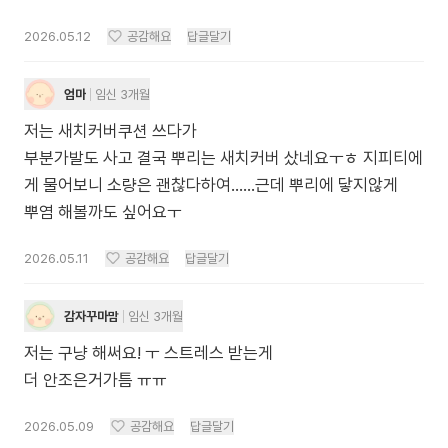
2026.05.12
공감해요
답글달기
엄마
임신 3개월
저는 새치커버쿠션 쓰다가
부분가발도 사고 결국 뿌리는 새치커버 샀네요ㅜㅎ 지피티에
게 물어보니 소량은 괜찮다하여......근데 뿌리에 닿지않게
뿌염 해볼까도 싶어요ㅜ
2026.05.11
공감해요
답글달기
감자꾸마맘
임신 3개월
저는 구냥 해써요! ㅜ 스트레스 받는게
더 안조은거가틈 ㅠㅠ
2026.05.09
공감해요
답글달기