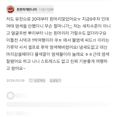
튼튼하게만나자
다둥이엄빠
저도 유전으로 20대부터 흰머리많았어요ㅠ 지금9주차 인데
여태 염색을 안했더니 무슨 할머니가;;; 저는 새치수준이 아니
고 얼굴주변 뿌리부터 나는 흰머리라 가릴수도 없더라구요
이틀전 시댁과 1박여행이라 쿠ㅍ 에서 물염색 씨드ㅁ 이라는
가루약 사서 셀프로 후딱 염색해버렸어요! 냄새도없고 대신
머리감을때마다 물색깔이 염색물이라 놀래요 ㅎㅎ근데 염색
잘됐어요 하고 나니 스트레스도 없고 진짜 기분좋게 여행하
고 왔어요~
2026.05.09
공감해요
답글달기