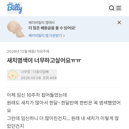
베이비빌리 앱에서
더 많은 베동글을 볼 수 있어요!
베이비빌리 앱 다운받기
2026년 12월 베동
/
자유주제
새치염색이 너무하고싶어요ㅠㅠ
나무맘
다둥이엄빠
2026.05.08
조회
458
이제 임신 10주차 접어들었는데
원래도 새치가 많아서 한달~한달반에 한번은 꼭 염색했었어
요
그런데 임신하니 더 많아진건지... 원래 내 새치가 이렇게 많
았던건지