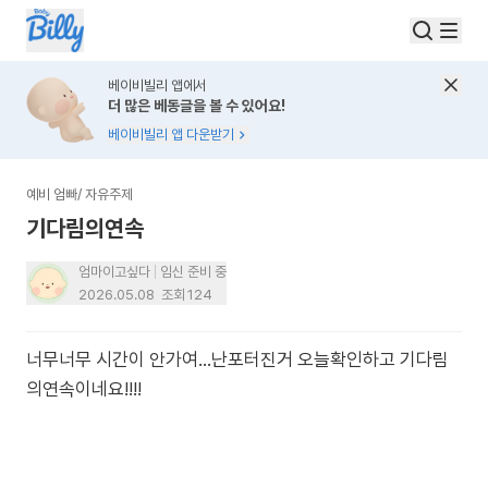
베이비빌리 앱에서
더 많은 베동글을 볼 수 있어요!
베이비빌리 앱 다운받기
예비 엄빠
/
자유주제
기다림의연속
엄마이고싶다
임신 준비 중
2026.05.08
조회
124
너무너무 시간이 안가여…난포터진거 오늘확인하고 기다림
의연속이네요!!!!