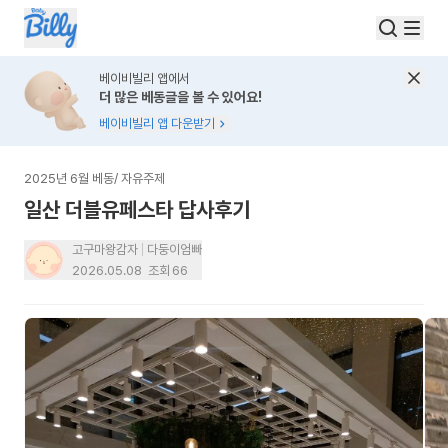
베이비빌리 앱에서
더 많은 베동글을 볼 수 있어요!
베이비빌리 앱 다운받기
2025년 6월 베동
/
자유주제
일산 더블유페스타 답사후기
고구마왕감자
다둥이엄빠
2026.05.08
조회
66