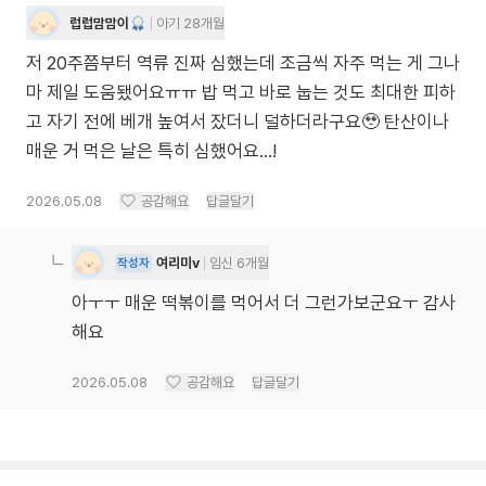
럽럽맘맘이
아기 28개월
저 20주쯤부터 역류 진짜 심했는데 조금씩 자주 먹는 게 그나
마 제일 도움됐어요ㅠㅠ 밥 먹고 바로 눕는 것도 최대한 피하
고 자기 전에 베개 높여서 잤더니 덜하더라구요🥹 탄산이나
매운 거 먹은 날은 특히 심했어요…!
2026.05.08
공감해요
답글달기
여리미v
임신 6개월
작성자
아ㅜㅜ 매운 떡볶이를 먹어서 더 그런가보군요ㅜ 감사
해요
2026.05.08
공감해요
답글달기