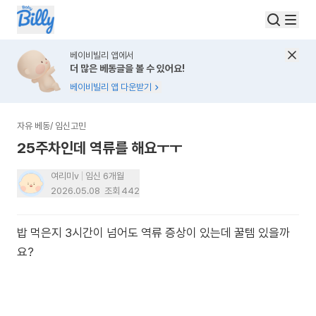
베이비빌리 앱에서
더 많은 베동글을 볼 수 있어요!
베이비빌리 앱 다운받기
자유 베동
/
임신고민
25주차인데 역류를 해요ㅜㅜ
여리미v
임신 6개월
2026.05.08
조회
442
밥 먹은지 3시간이 넘어도 역류 증상이 있는데 꿀템 있을까
요?