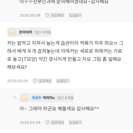
아ㅜㅜ산부인과에 문의해야겠네요~감사해요
2026.05.09
공감해요
답글달기
문어야끼
임신 8개월
저는 밥먹고 지쳐서 눕는게 습관이라 역류가 자주 와요ㅠ 그
래서 배게 두개 겹쳐놓는데 아래거는 세로로 위에거는 가로
로 놓고(T모양) 약간 경사지게 만들고 자요 그럼 좀 덜해요
해보세요!‘
2026.05.09
공감해요
답글달기
여리미v
임신 6개월
작성자
아~ 그래야 하군요 해볼게요 감사해요^^
2026.05.09
공감해요
답글달기