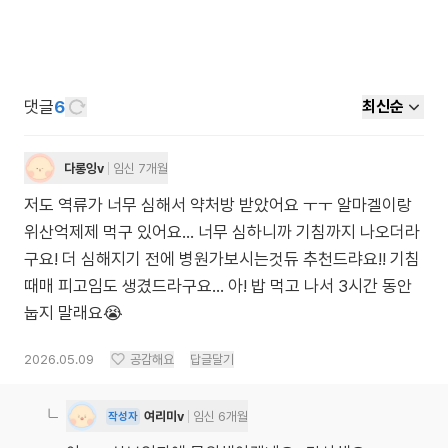
댓글
6
최신순
다롱잉v
임신 7개월
저도 역류가 너무 심해서 약처방 받았어요 ㅜㅜ 알마겔이랑
위산억제제 먹구 있어요… 너무 심하니까 기침까지 나오더라
구요! 더 심해지기 전에 병원가보시는것듀 추천드랴요!! 기침
때매 피고임도 생겼드라구요… 아! 밥 먹고 나서 3시간 동안
눕지 말래요😭
2026.05.09
공감해요
답글달기
여리미v
임신 6개월
작성자