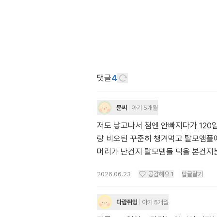
댓글
4
문씨
아기 5개월
저도 낳고나서 첨엔 안빠지다가 120
랑 비오틴 꾸준히 챙겨먹고 탈모앰플에
머리가 난건지 탈모템들 덕을 본건지는
2026.06.23
공감해요
1
답글달기
다람쥐잉
아기 5개월