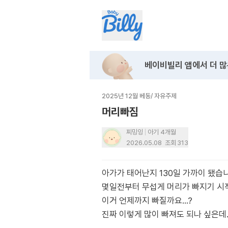
베이비빌리 앱에서
더 많
2025년 12월 베동
/
자유주제
머리빠짐
찌밍잉
아기 4개월
2026.05.08
조회
313
아가가 태어난지 130일 가까이 됐습
몇일전부터 무섭게 머리가 빠지기 시작
이거 언제까지 빠질까요...?
진짜 이렇게 많이 빠져도 되나 싶은데..