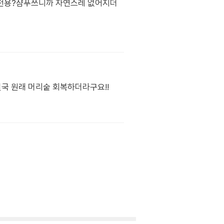
 전용?샴푸쓰니까 자연스레 없어지더
국 원래 머리숱 회복하더라구요!!