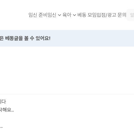
임신 준비
베동 모임
입점/광고 문의
임신
육아
은 베동글을 볼 수 있어요!
니다
해요..
.