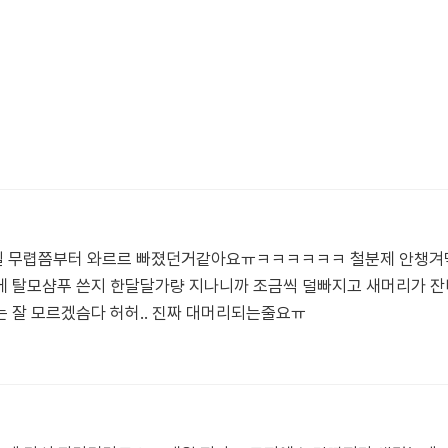
일 무렵쯤부터 와르르 빠졌던거같아요ㅠㅋㅋㅋㅋㅋㅋ 철분제 안챙겨먹어
 탈모샴푸 쓴지 한달달가량 지나니까 조금씩 덜빠지고 새머리가 잔디처
 잘 모르겠슴다 허허.. 진짜 대머리되는줄요ㅠ