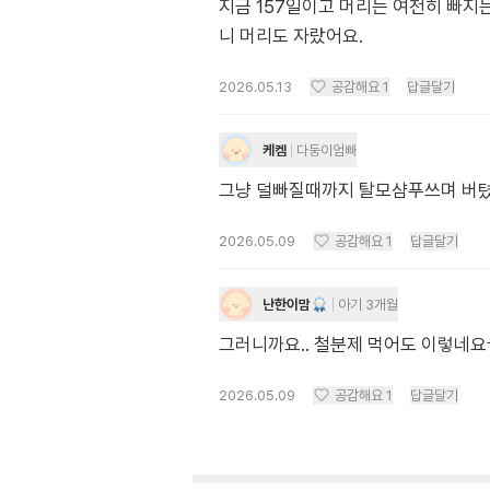
지금 157일이고 머리는 여전히 빠
니 머리도 자랐어요.
2026.05.13
공감해요
1
답글달기
케켐
다둥이엄빠
그냥 덜빠질때까지 탈모샴푸쓰며 버텼
2026.05.09
공감해요
1
답글달기
난한이맘
아기 3개월
그러니까요.. 철분제 먹어도 이렇네
2026.05.09
공감해요
1
답글달기