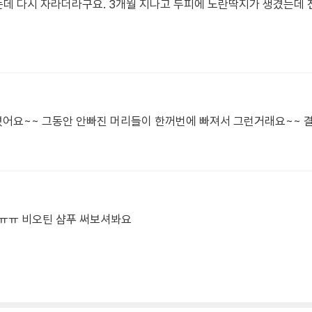
지는데 다시 자라더라구요. 3개월 지나고 두피에 노란딱지가 생겼는데
어요~~ 그동안 안빠진 머리들이 한꺼번에 빠져서 그런거래요~~ 결
요ㅠㅠ 비오틴 샴푸 써보셔봐요