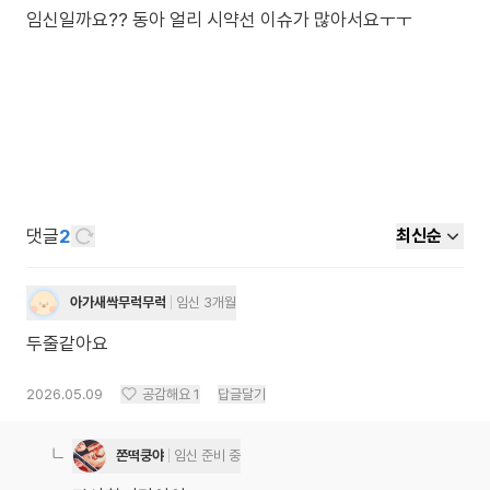
댓글
2
최신순
아가새싹무럭무럭
임신 3개월
두줄같아요
2026.05.09
공감해요
1
답글달기
쫀떡쿵야
임신 준비 중