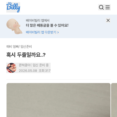
베이비빌리 앱에서
더 많은 베동글을 볼 수 있어요!
베이비빌리 앱 다운받기
예비 엄빠
/
임신준비
혹시 두줄일까요..?
쫀떡쿵야
임신 준비 중
2026.05.08
조회
317