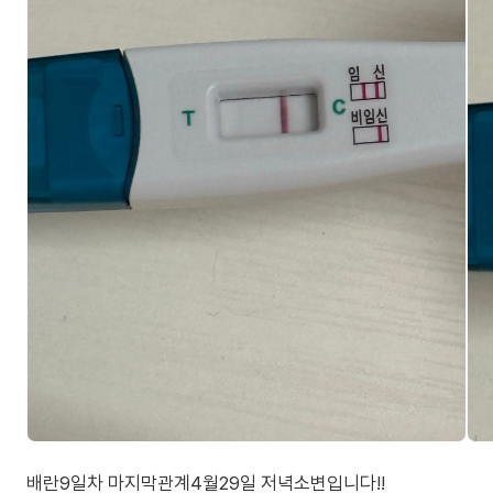
배란9일차 마지막관계4월29일 저녁소변입니다!!