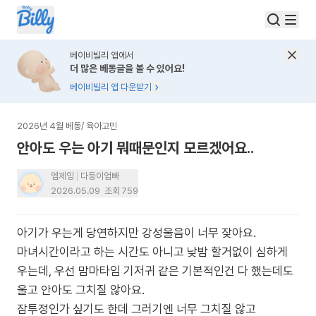
베이비빌리 앱에서
더 많은 베동글을 볼 수 있어요!
베이비빌리 앱 다운받기
2026년 4월 베동
/
육아고민
안아도 우는 아기 뭐때문인지 모르겠어요..
엠제잉
다둥이엄빠
2026.05.09
조회
759
아기가 우는게 당연하지만 강성울음이 너무 잦아요.
마녀시간이라고 하는 시간도 아니고 낮밤 할거없이 심하게
우는데, 우선 맘마타임 기저귀 같은 기본적인건 다 했는데도
울고 안아도 그치질 않아요.
잠투정인가 싶기도 한데 그러기엔 너무 그치질 않고