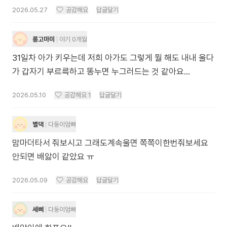
2026.05.27
공감해요
답글달기
롱고마미
아기 0개월
31일차 아가 키우는데 저희 아가도 그렇게 뭘 해도 내내 울다
가 갑자기 부르륵하고 똥누면 누그러드는 것 같아요...
2026.05.10
공감해요
1
답글달기
별댁
다둥이엄빠
맘마더타서 줘보시고 그래도계속울면 쪽쪽이한번줘보세요
안되면 배앓이 같았요 ㅠ
2026.05.09
공감해요
답글달기
세삐
다둥이엄빠