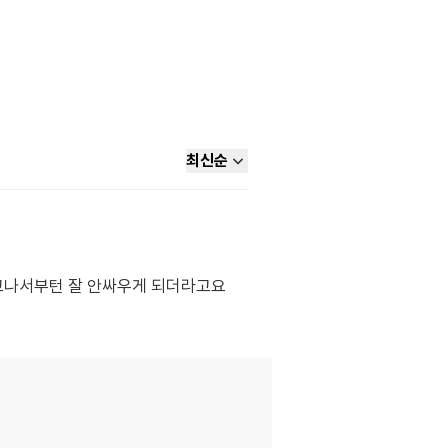
최신순
고나서부턴 잘 안싸우게 되더라고요