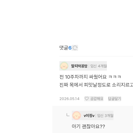
댓글
6
말띠딱꽁맘
임신 4개월
전 10주차까지 싸웠어요 ㅋㅋㅋ
진짜 목에서 피맛날정도로 소리지르고
2026.05.14
공감해요
답글달기
v이정v
임신 3개월
아기 괜찮아요??