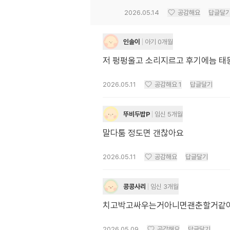
2026.05.14
공감해요
답글달
인솔이
아기 0개월
저 펑펑울고 소리지르고 후기에늠 
2026.05.11
공감해요
1
답글달기
뚜비두밥P
임신 5개월
말다툼 정도면 갠찮아요
2026.05.11
공감해요
답글달기
콩콩사리
임신 3개월
치고박고싸우는거아니면괜춘할거같아요
2026.05.09
공감해요
답글달기