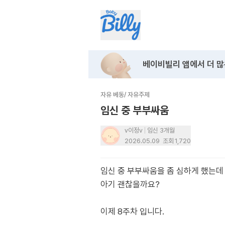
베이비빌리 앱에서
더 많
자유 베동
/
자유주제
임신 중 부부싸움
v이정v
임신 3개월
2026.05.09
조회
1,720
임신 중 부부싸움을 좀 심하게 했는데
아기 괜찮을까요?
이제 8주차 입니다.