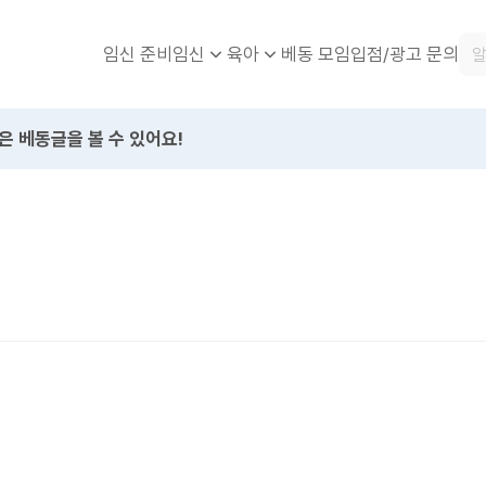
임신 준비
베동 모임
입점/광고 문의
임신
육아
은 베동글을 볼 수 있어요!