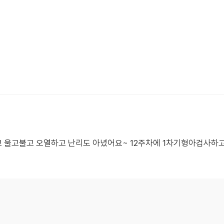
 울고불고 오열하고 난리도 아녔어요~ 12주차에 1차기형아검사하