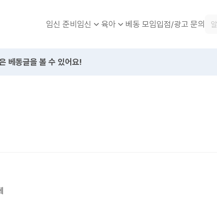
임신 준비
베동 모임
입점/광고 문의
임신
육아
은 베동글을 볼 수 있어요!
데