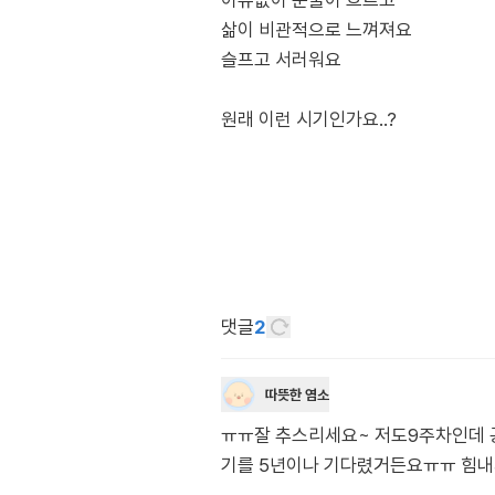
이유없이 눈물이 흐르고
삶이 비관적으로 느껴져요
슬프고 서러워요
원래 이런 시기인가요..?
댓글
2
따뜻한 염소
ㅠㅠ잘 추스리세요~ 저도9주차인데 
기를 5년이나 기다렸거든요ㅠㅠ 힘내세