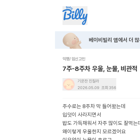
베이비빌리 앱에서
더 많
익명
/
임신고민
7주-8주차 우울, 눈물, 비관적
기운찬 친칠라
2026.05.09
조회
356
주수로는 8주차 막 들어왔는데
입덧이 사라지면서
밥도 가득채워서 자주 많이도 잘먹는
왜이렇게 우울한지 모르겠어요