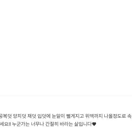
공복덧 양치덧 채덧 입덧에 눈알이 뻘게지고 위액까지 나올정도로 
요!! 누군가는 너무나 간절히 바라는 삶입니다♥️