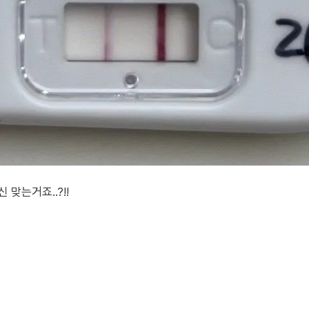
맞는거죠..?!!