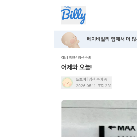
베이비빌리 앱에서
더 많
예비 엄빠
/
임신준비
어제와 오늘!
또뽀이
임신 준비 중
2026.05.11
조회
231