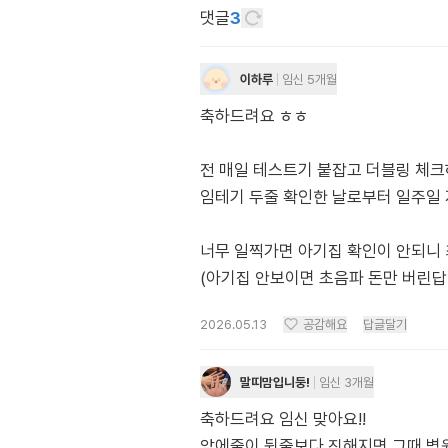
댓글
3
이하루
임신 5개월
축하드려요 ㅎㅎ
전 매일 테스트기 붙잡고 더블링 체크
임테기 두줄 확인한 날로부터 일주일
너무 일찍가면 아기집 확인이 안되니 
(아기집 안보이면 초음파 돈만 버린
2026.05.13
공감해요
답글달기
말띠맘입니둥!
임신 3개월
축하드려요 임신 맞아요!!
앞에줄이 뒷줄보다 진해지면 그때 병원