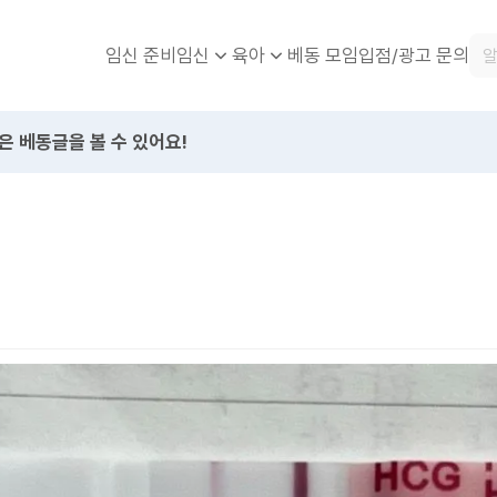
임신 준비
베동 모임
입점/광고 문의
임신
육아
은 베동글을 볼 수 있어요!