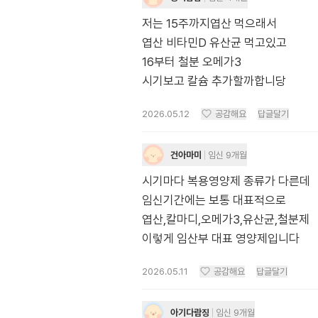
저는 15주까지엽산 먹으래서
엽산 비타민D 유산균 먹고있고
16부터 철분 오메가3
시기보고 칼슘 추가할까합니당
2026.05.12
공감해요
답글달기
건아마미
임신 9개월
시기마다 복용영양제 종류가 다른데
임신기간에는 보통 대표적으로
엽산,칼마디,오메가3,유산균,철분제
이렇게 임산부 대표 영양제입니다
2026.05.11
공감해요
답글달기
아기다람징
임신 9개월