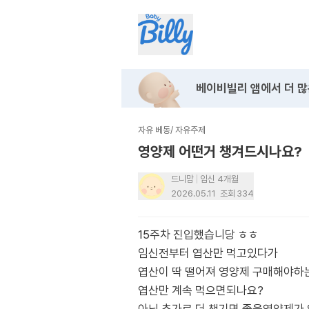
베이비빌리 앱에서
더 많
자유 베동
/
자유주제
영양제 어떤거 챙겨드시나요?
드니맘
임신 4개월
2026.05.11
조회
334
15주차 진입했습니당 ㅎㅎ
임신전부터 엽산만 먹고있다가
엽산이 딱 떨어져 영양제 구매해야하
엽산만 계속 먹으면되나요?