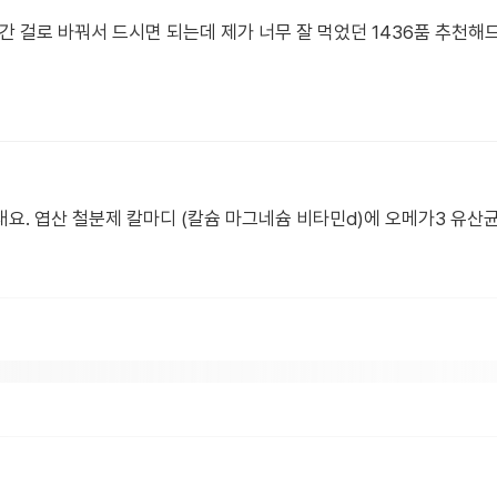
간 걸로 바꿔서 드시면 되는데 제가 너무 잘 먹었던 1436품 추천해
요. 엽산 철분제 칼마디 (칼슘 마그네슘 비타민d)에 오메가3 유