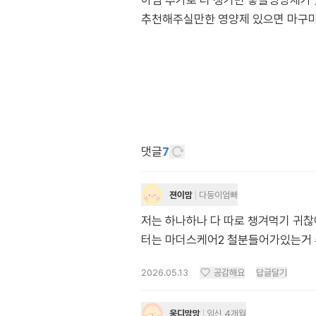
아님 추가로 더 챙기면 좋을영양제가
추천해주실만한 영양제 있으면 마구마구
댓글
7
젼이맘
다둥이엄빠
저는 하나하나 다 따로 챙겨먹기 귀찮
터는 마더스케어2 철분들어가있는거
2026.05.13
공감해요
답글달기
웅디맘맘
임신 4개월