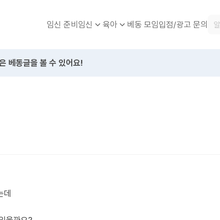
임신 준비
베동 모임
입점/광고 문의
임신
육아
은 베동글을 볼 수 있어요!
는데