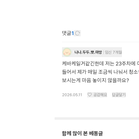
댓글
1
나나.두두.뽀.마망
임신 7개월
케바케일거같긴한데 저는 23주차에 이
들어서 제가 매일 조금씩 나눠서 청소
보시는게 마음 놓이지 않을까요?
2026.05.11
공감해요
답글달기
함께 많이 본 베동글