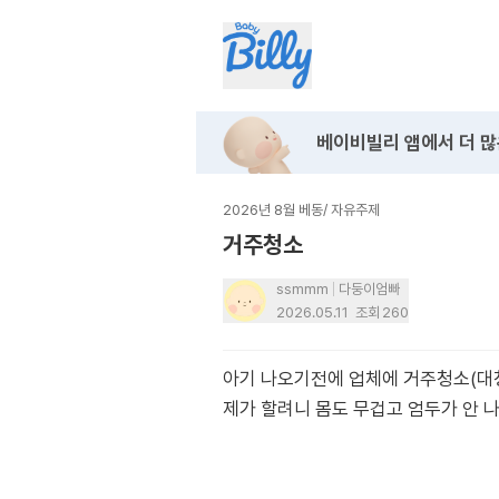
베이비빌리 앱에서
더 많
2026년 8월 베동
/
자유주제
거주청소
ssmmm
다둥이엄빠
2026.05.11
조회
260
아기 나오기전에 업체에 거주청소(대청
제가 할려니 몸도 무겁고 엄두가 안 