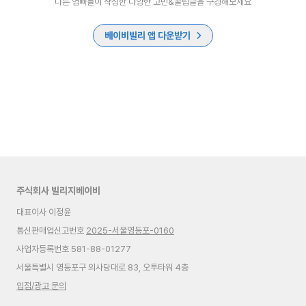
다른 엄빠들이 작성한 다양한 고민&꿀팁글을 구경해보세요
베이비빌리 앱 다운받기
주식회사 빌리지베이비
대표이사 이정윤
통신판매업신고번호
2025-서울영등포-0160
사업자등록번호 581-88-01277
서울특별시 영등포구 의사당대로 83, 오투타워 4층
입점/광고 문의