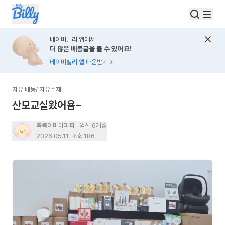
베이비빌리 앱에서
더 많은 베동글을 볼 수 있어요!
베이비빌리 앱 다운받기
자유 베동
/
자유주제
산모교실왔어욤~
축복이마마파파
임신 6개월
2026.05.11
조회
186