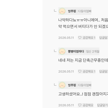
밍쭈링
다둥이엄빠
나약하다뇨ㅠㅠ아니에여.. 처음이
약 먹으면서 버티다가 안 되겠
2026.05.11
공감해요
1
답글달
뿡빵이엄마다
임신 2개월
네네 저는 지금 단축근무중인데
2026.05.11
공감해요
1
답글달
밍쭈링
다둥이엄빠
고생하셨어요..! 점점 괜찮아지기
2026.05.11
공감해요
답글달기