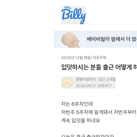
베이비빌리 앱에서
더 많
2026년 12월 베동
/
자유주제
입덧하시는 분들 출근 어떻게 
뿡빵이엄마다
임신 2개월
2026.05.11
조회
817
저는 6주차인데
저번주 5주차에 알게돼서 저번주부터
계속 입덧을 하네요