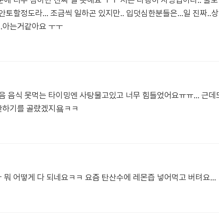
에 너무 심하면 진짜 일 못해요 ㅜㅜ 저는 다행히 자영업이라.. 물도
토할정도라... 조금씩 일하곤 있지만.. 입덧심한분들은...일 진짜.
..아는거같아요 ㅜㅜ
음 음식 못먹는 타이밍엔 사탕물고있고 너무 힘들었어요ㅠㅠ... 근
 안하기를 골랐겠지욬ㅋㅋ
 뭐 어떻게 다 되네요ㅋㅋ 요즘 탄산수에 레몬즙 넣어먹고 버텨요…