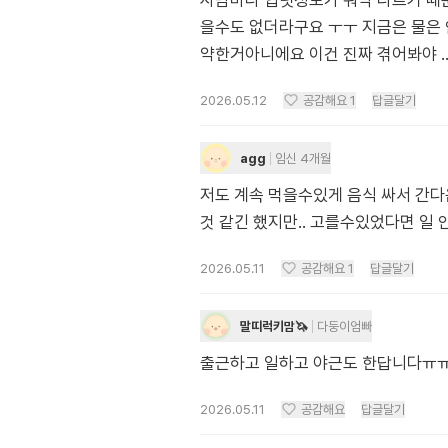
사람마다 입덧정도가 워낙 다르기 때문
을수도 없더라구요 ㅜㅜ 지금은 물은 안
약한거아니에요 이건 진짜 겪어봐야 .
2026.05.12
공감해요
1
답글달기
agg
임신 4개월
저도 계속 먹을수있게 음식 싸서 간다
것 같긴 했지만.. 고를수있었다면 일
2026.05.11
공감해요
1
답글달기
말띠럭키맘🦄
다둥이엄빠
출근하고 일하고 야근도 한답니다ㅠㅠ
2026.05.11
공감해요
답글달기