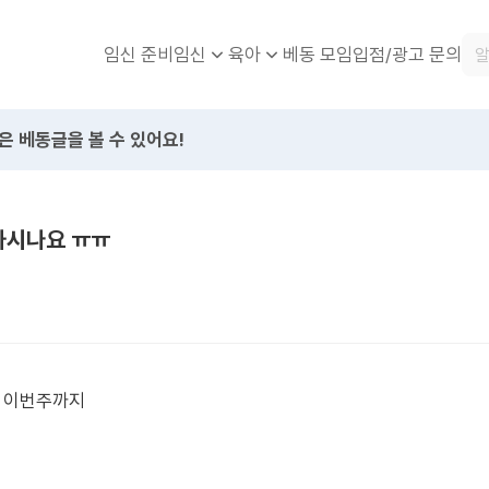
임신 준비
베동 모임
입점/광고 문의
임신
육아
은 베동글을 볼 수 있어요!
하시나요 ㅠㅠ
 이번주까지