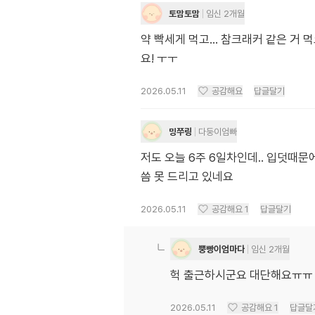
토맘토맘
임신 2개월
약 빡세게 먹고... 참크래커 같은 
요! ㅜㅜ
2026.05.11
공감해요
답글달기
밍쭈링
다둥이엄빠
저도 오늘 6주 6일차인데.. 입덧때
씀 못 드리고 있네요
2026.05.11
공감해요
1
답글달기
뿡빵이엄마다
임신 2개월
헉 출근하시군요 대단해요ㅠㅠ 
2026.05.11
공감해요
1
답글달