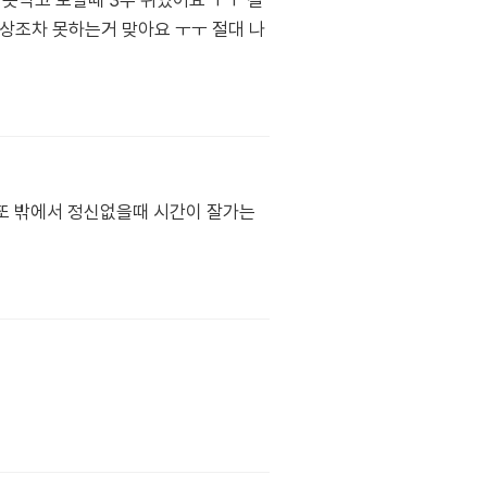
 못먹고 토할때 3주 쉬었어요 ㅜㅜ 걸
.상상조차 못하는거 맞아요 ㅜㅜ 절대 나
데또 밖에서 정신없을때 시간이 잘가는