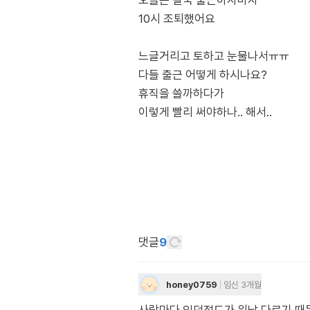
오늘은 결국 출근하자마자
10시 조퇴했어요
느글거리고 토하고 눈물나서ㅠㅠ
다들 출근 어떻게 하시나요?
휴직을 쓸까하다가
이렇게 빨리 써야하나.. 해서..
댓글
9
honey0759
임신 3개월