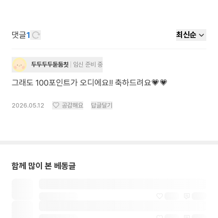
댓글
1
최신순
두두두두둗둠칫
임신 준비 중
그래도 100포인트가 오디에요!! 축하드려요💗💗
2026.05.12
공감해요
답글달기
함께 많이 본 베동글