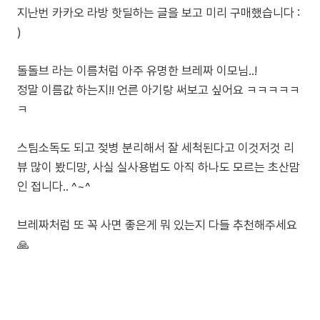
지난번 카카오 라방 핫딜하는 글을 보고 미리 구매했습니다 :
)
돌돌브 라는 이름처럼 아주 유명한 브레짜 이모님..!
정말 이름값 하는지!! 언른 아기랑 써보고 싶어요 ㅋㅋㅋㅋㅋ
ㅋ
​스팀소독도 되고 젖병 분리해서 잘 세척된다고 이것저것 리
뷰 많이 봤디망, 사실 실사용법도 아직 하나도 모르는 초산맘
인 접니다.. ^~^
브레짜처럼 또 꼭 사면 좋은게 뭐 있는지 다들 추천해주세요
🙏