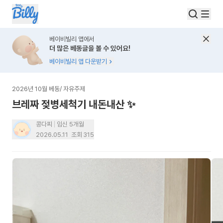
베이비빌리 앱에서
더 많은 베동글을 볼 수 있어요!
베이비빌리 앱 다운받기
2026년 10월 베동
/
자유주제
브레짜 젖병세척기 내돈내산 ✨
콩다찌
임신 5개월
2026.05.11
조회
315