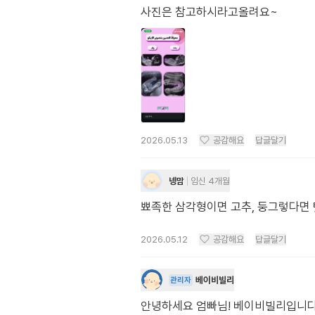
사진은 참고하시라고올려요~
2026.05.13
공감해요
답글달기
넹맘
임신 4개월
뾰족한 삼각형이면 고추, 둥그렇다면 
2026.05.12
공감해요
답글달기
베이비빌리
관리자
안녕하세요 엄빠님! 베이비빌리입니다. 각도