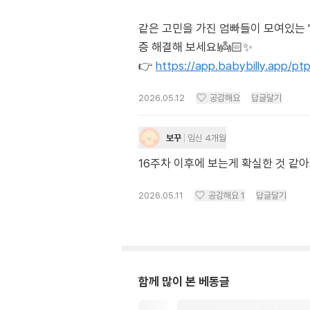
같은 고민을 가진 엄빠들이 모여있는 
증 해결해 보세요!👼🏻✨
👉
https://app.babybilly.app/p
2026.05.12
공감해요
답글달기
보꾸
임신 4개월
16주차 이후에 보는게 확실한 것 같
2026.05.11
공감해요
1
답글달기
함께 많이 본 베동글