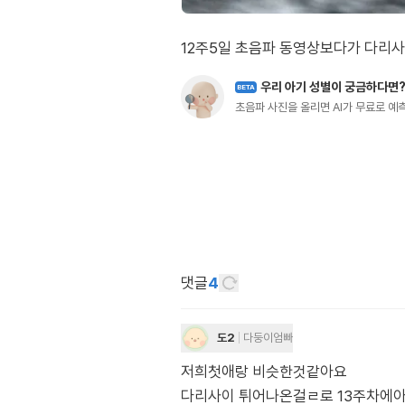
12주5일 초음파 동영상보다가 다리
우리 아기 성별이 궁금하다면
BETA
초음파 사진을 올리면 AI가 무료로 
댓글
4
도2
다둥이엄빠
저희첫애랑 비슷한것같아요
다리사이 튀어나온걸ㄹ로 13주차에