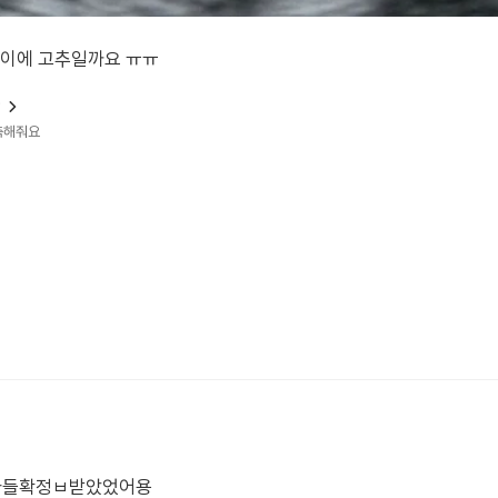
사이에 고추일까요 ㅠㅠ
?
예측해줘요
아들확정ㅂ받았었어용