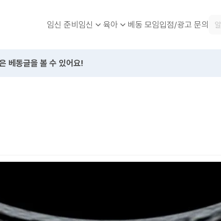
임신 준비
베동 모임
입점/광고 문의
임신
육아
은 베동글을 볼 수 있어요!