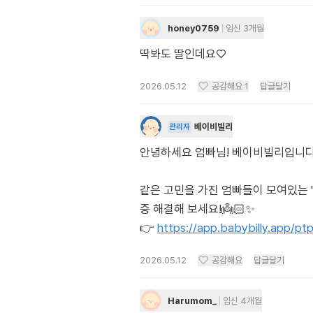
honey0759
임신 3개월
딱봐도 딸인데요♡
2026.05.12
공감해요
1
답글달기
베이비빌리
관리자
안녕하세요 엄빠님! 베이비빌리입니다. 각도
같은 고민을 가진 엄빠들이 모여있는 
증 해결해 보세요!👼🏻✨
👉
https://app.babybilly.app/p
2026.05.12
공감해요
답글달기
Harumom_
임신 4개월