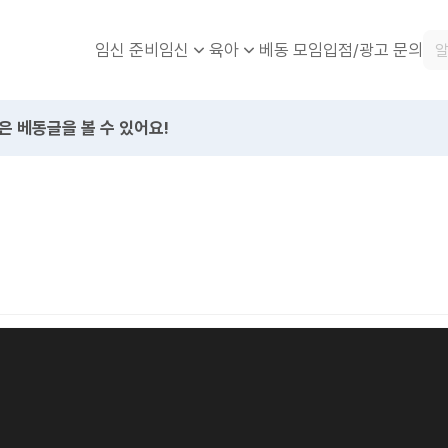
임신 준비
베동 모임
입점/광고 문의
임신
육아
은 베동글을 볼 수 있어요!