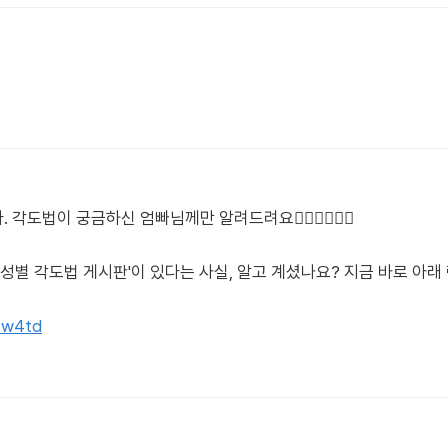
법이 궁금하신 엄빠님께만 알려드려요🙋🏻‍♀️🙋🏻‍♂️
'성별 각도법 게시판'이 있다는 사실, 알고 계셨나요? 지금 바로 아
tpw4td