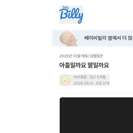
베이비빌리 앱에서
더 많
2026년 10월 베동
/
성별질문
아들일까요 딸일까요
바바롱함
임신 5개월
2026.05.12
조회
379