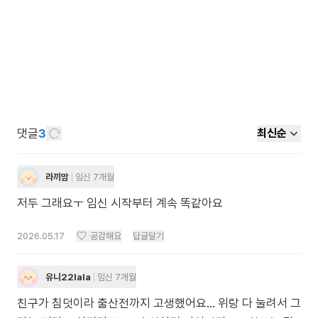
댓글
3
최신순
라끼맘
임신 7개월
저두 그래요ㅜ 임신 시작부터 계속 똑같아요
2026.05.17
공감해요
답글달기
유니22lala
임신 7개월
친구가 침덧이라 출산전까지 고생했어요... 위랑 다 눌려서 그