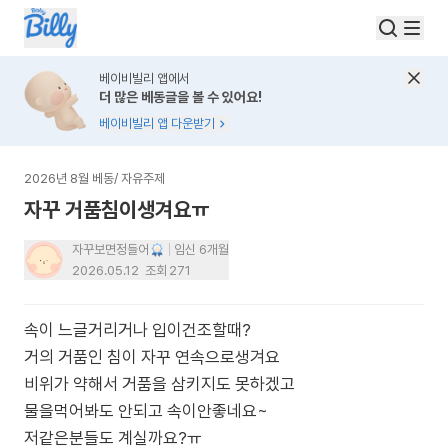
베이비빌리 앱에서
더 많은 베동글을 볼 수 있어요!
베이비빌리 앱 다운받기
2026년 8월 베동
/
자유주제
자꾸 거품침이생겨요ㅠ
자꾸보면정들어
임신 6개월
2026.05.12
조회
271
속이 느글거리거나 입이건조할때?
거의 거품인 침이 자꾸 연속으로생겨요
비위가 약해서 거품을 삼키지도 못하겠고
물을먹어봐도 안되고 속이안좋네요~