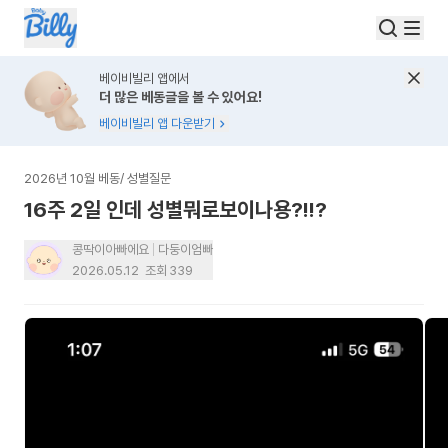
베이비빌리 앱에서
더 많은 베동글을 볼 수 있어요!
베이비빌리 앱 다운받기
2026년 10월 베동
/
성별질문
16주 2일 인데 성별뭐로보이나용?!!?
콩딱이아빠에요
다둥이엄빠
2026.05.12
조회
339