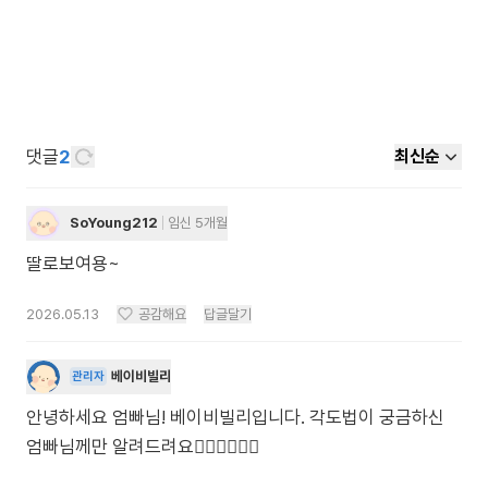
댓글
2
최신순
SoYoung212
임신 5개월
딸로보여용~
2026.05.13
공감해요
답글달기
베이비빌리
관리자
안녕하세요 엄빠님! 베이비빌리입니다. 각도법이 궁금하신
엄빠님께만 알려드려요🙋🏻‍♀️🙋🏻‍♂️