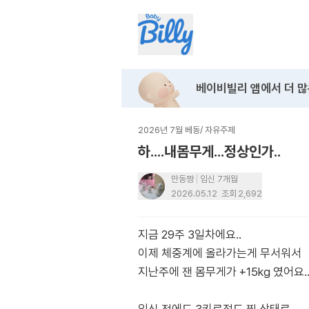
베이비빌리 앱에서
더 많
2026년 7월 베동
/
자유주제
하....내몸무게...정상인가..
만동짱
임신 7개월
2026.05.12
조회
2,692
지금 29주 3일차에요..
이제 체중계에 올라가는게 무서워서
지난주에 잰 몸무게가 +15kg 였어요.