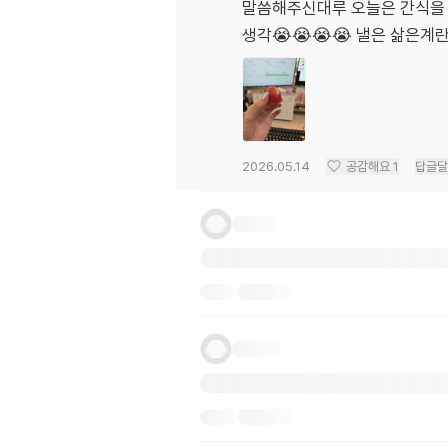
말씀해주신대루 오늘은 간식을
생각😭😭😭😭 낼은 삶은계란
2026.05.14
공감해요
1
답글달