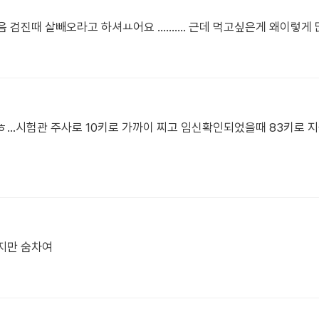
음 검진때 살빼오라고 하셔ㅛ어요 .......... 근데 먹고싶은게 왜이렇게
...시험관 주사로 10키로 가까이 찌고 임신확인되었을때 83키로 
지만 숨차여