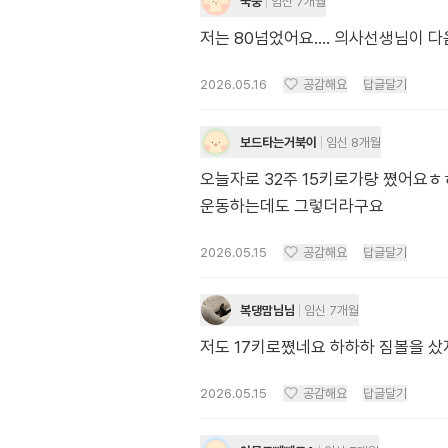
꾹뚱
임신 7개월
저는 80넘었어요.... 의사선생님이 다
2026.05.16
공감해요
답글달기
보드타는거북이
임신 8개월
오늘자로 32주 15키로가량 쪘어요ㅎㅎ
운동하는데도 그렇더라구요
2026.05.15
공감해요
답글달기
복댕맘님님
임신 7개월
저도 17키로쪘네요 하하하 짐볼을 샀
2026.05.15
공감해요
답글달기