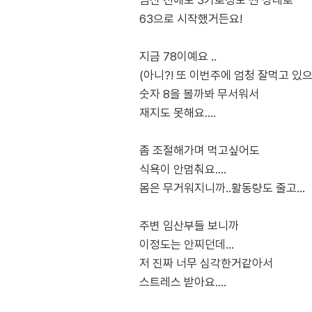
임신 전에도 3키로정도 찐 상태로
63으로 시작했거든요!
지금 78이예요 ..
(아니?! 또 이번주에 엄청 잘먹고 있으
숫자 8을 볼까봐 무서워서
재지도 못해요....
좀 조절해가며 먹고싶어도
식욕이 안멈춰요....
몸은 무거워지니까..활동량도 줄고...
주변 임산부들 보니까
이정도는 안찌던데...
저 진짜 너무 심각한거같아서
스트레스 받아요....