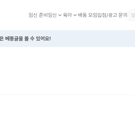
임신 준비
베동 모임
입점/광고 문의
임신
육아
은 베동글을 볼 수 있어요!
.