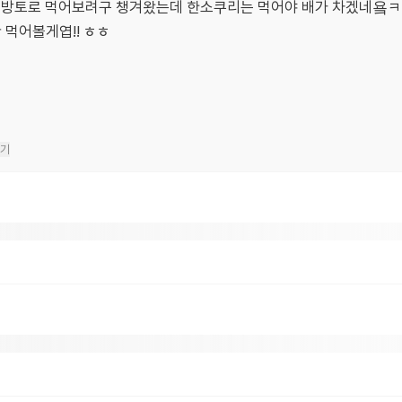
 방토로 먹어보려구 챙겨왔는데 한소쿠리는 먹어야 배가 차겠네욬
 먹어볼게엽!! ㅎㅎ
기