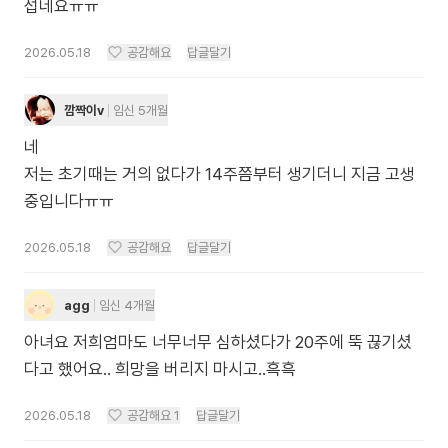
섭네요ㅠㅠ
2026.05.18
공감해요
답글달기
깜짝이v
임신 5개월
네
저는 초기때는 거의 없다가 14주쯤부터 생기더니 지금 고생
중입니다ㅠㅠ
2026.05.18
공감해요
답글달기
agg
임신 4개월
아녀요 저희엄마도 너무너무 심하셨다가 20주에 뚝 끊기셨
다고 했어요.. 희망을 버리지 마시고..흑흑
2026.05.18
공감해요
1
답글달기