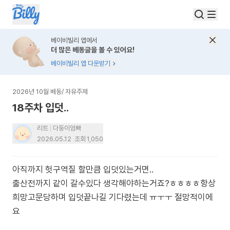
베이비빌리 앱에서
더 많은 베동글을 볼 수 있어요!
베이비빌리 앱 다운받기
2026년 10월 베동
/
자유주제
18주차 입덧..
리트
다둥이엄빠
2026.05.12
조회
1,050
아직까지 헛구역질 할만큼 입덧있는거면..
출산전까지 같이 갈수있다 생각해야하는거죠?ㅎㅎㅎㅎ항상
희망고문당하며 입덧끝나길 기다렸는데 ㅠㅜㅜ 절망적이에
요