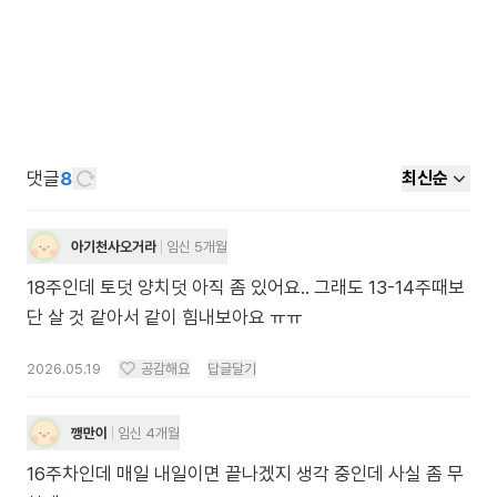
댓글
8
최신순
아기천사오거라
임신 5개월
18주인데 토덧 양치덧 아직 좀 있어요.. 그래도 13-14주때보
단 살 것 같아서 같이 힘내보아요 ㅠㅠ
2026.05.19
공감해요
답글달기
깽만이
임신 4개월
16주차인데 매일 내일이면 끝나겠지 생각 중인데 사실 좀 무