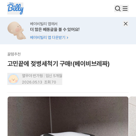
베이비빌리 앱에서
더 많은 베동글을 볼 수 있어요!
베이비빌리 앱 다운받기
꿀템추천
고민끝에 젖병세척기 구매!(베이비브레짜)
열무야 반가웡
임신 5개월
2026.05.13
조회
70