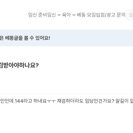
임신 준비
베동 모임
입점/광고 문의
임신
육아
은 베동글을 볼 수 있어요!
재검받아야하나요?
라인인데 144라고 하네요ㅜㅜ 재검하더라도 임당인건가요? 알길이 없