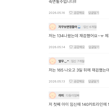
숙면필수입니다!!
2026.05.16
공감해요
답글달기
자꾸보면정들어
임신 6개월
저는 134나왔는데 재검했어요~ㅠ 
2026.05.14
공감해요
답글달기
열무._.*
임신 7개월
저는 165 나오고 3일 뒤에 재검했
2026.05.13
공감해요
답글달기
라미
다둥이엄빠
저 첫째 아이 임신때 140커트라인에