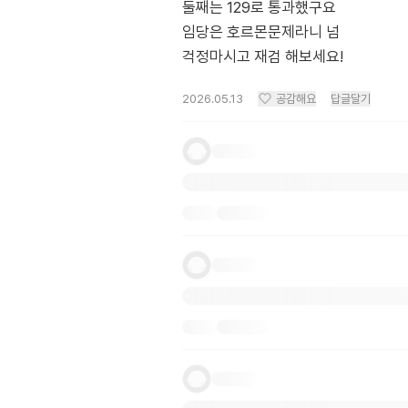
둘째는 129로 통과했구요
임당은 호르몬문제라니 넘
걱정마시고 재검 해보세요!
2026.05.13
공감해요
답글달기