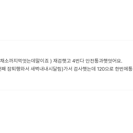
날 채소까지먹엇는데말이죠 ) 재검햇고 4번다 안전통과햇엇어요.
첫째 잠퇴행와서 새벽내내시달림)가서 검사햇는데 120으로 한번에