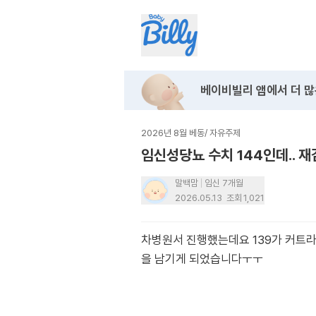
베이비빌리 앱에서
더 많
2026년 8월 베동
/
자유주제
임신성당뇨 수치 144인데.. 
말백맘
임신 7개월
2026.05.13
조회
1,021
차병원서 진행했는데요 139가 커트
을 남기게 되었습니다ㅜㅜ