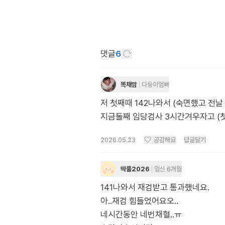
댓글
6
똑채맘
다둥이엄빠
저 첫째때 142나와서 (숙면했고 전
지금둘째 임당검사 3시간겨우자고 (
2026.05.23
공감해요
답글달기
딱풀2026
임신 6개월
141나와서 재검받고 통과했네요.
아..재검 힘들었어요오..
네시간동안 네번채혈..ㅠ