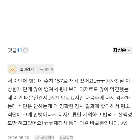
댓글
11
최신순
복바라기
다둥이엄빠
저 이번에 했는데 수치 157로 재검 떴어요..ㅠㅠ검사전날 이
상한게 단게 많이 땡겨서 평소보다 디저트도 많이 먹긴했는
데 이거 때문인건지..뭔진 모르겠지만 다음주에 다시 검사하
는데 식단은 안하는게 더 정확한 검사 결과에 좋다해서 평소
식단에 크게 안벗어나게 디저트류만 제외하고 밥먹고 산책정
도만 하고있어요! ㅠㅠ재검시 통과 되길 바랄뿐입니당...🥲
2026.05.20
공감해요
답글달기