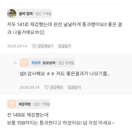
꿀비 엄마
임신 7개월
저두 141로 재검했는데 완전 널널하게 통과했어요!! 좋은 결
과 나올거예요🫶🏻
2026.05.14
공감해요
1
답글달기
모모모아
임신 6개월
작성자
넵!! 감사해요 ㅎㅎ 저도 좋은결과가 나오기를..
2026.05.14
공감해요
답글달기
R감자맘
임신 7개월
전 148로 재검했는데
보통 158까지는 통과한다고 하셨어요! 넘 걱정 마세요~