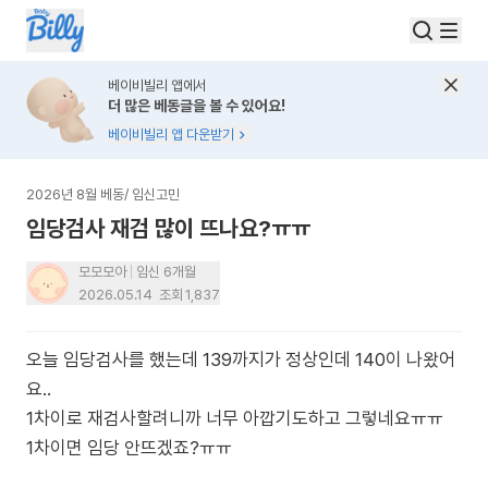
베이비빌리 앱에서
더 많은 베동글을 볼 수 있어요!
베이비빌리 앱 다운받기
2026년 8월 베동
/
임신고민
임당검사 재검 많이 뜨나요?ㅠㅠ
모모모아
임신 6개월
2026.05.14
조회
1,837
오늘 임당검사를 했는데 139까지가 정상인데 140이 나왔어
요..
1차이로 재검사할려니까 너무 아깝기도하고 그렇네요ㅠㅠ
1차이면 임당 안뜨겠죠?ㅠㅠ