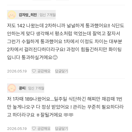
감자맘_히진
임신 7개월
저도 142 나왔는데 2차하니까 널널하게 통과했어요!! 식단도
안하는게 맞다 생각해서 평소처럼 먹었는데 잘먹고 잘자서
그런가 수월하게 통과했어요 1차에서 이정도 차이는 대부분
2차에서 걸러진다하더라구요! 과정이 힘들긴하지만 화이팅
입니다 통과하실거에요🙂
2026.05.19
공감해요
답글달기
콩띠
임신 7개월
저 1차때 189나왔어요…일주일 식단하긴 해찌만 재검때 1번
만 높게나오구 다 정상 받았어요 ! 관리는 꾸준히 필요하다라
고 하더라구요 ㅎ잘될거에요 🫶🫶
2026.05.19
공감해요
답글달기