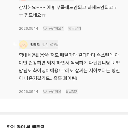
감사해요~~~ 에휴 부족해도안되고 과해도안되고ㅜ
ㅜ 힘드네요ㅠ
2026.05.14
공감해요
1
답글달기
밍레오
임신 4개월
힘내세용!!!🥹🩵 저도 매달마다 갈때마다 속쓰린데 아
이만 건강하면 되지 하면서 씩씩하게 다닌답니당 뽀뽀
맘님도 화이팅이에용! 그래도 살찌는 저하보다는 항진
이 나은거같기도.. 흑흑 화이팅!
2026.05.14
공감해요
답글달기
함께 많이 본 베동글