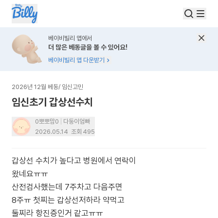
베이비빌리 앱에서
더 많은 베동글을 볼 수 있어요!
베이비빌리 앱 다운받기
2026년 12월 베동
/
임신고민
임신초기 갑상선수치
0뽀뽀맘0
다둥이엄빠
2026.05.14
조회
495
갑상선 수치가 높다고 병원에서 연락이
왔네요ㅠㅠ
산전검사했는데 7주차고 다음주면
8주ㅠ 첫찌는 갑상선저하라 약먹고
둘찌라 항진증인거 같고ㅠㅠ