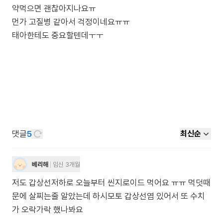
약먹으면 괜찮아지나요ㅠ
먼가 고질병 같아서 걱정이네요ㅠㅠ
태아한테도 중요할텐데ㅜㅜ
댓글
5
최신순
베리해
임신 3개월
저도 갑상선저하로 오늘부터 씬지로이드 먹어요 ㅠㅠ 먹덧때
문에 살찌는줄 알았는데 하시모토 갑상선염 있어서 또 수치
가 오락가락 했나봐요