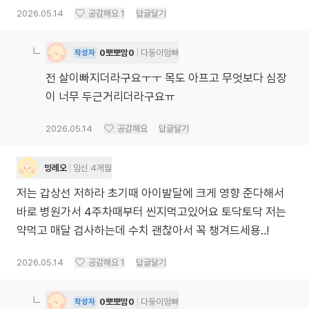
2026.05.14
공감해요
1
답글달기
0뽀뽀맘0
다둥이엄빠
작성자
전 살이빠지더라구요ㅜㅜ 목도 아프고 무엇보다 심장
이 너무 두근거리더라구요ㅠ
2026.05.14
공감해요
답글달기
밍레오
임신 4개월
저는 갑상선 저하라 초기때 아이발달에 크게 영향 준다해서
바로 병원가서 4주차때부터 씬지먹고있어요 토닥토닥 저는
약먹고 매달 검사하는데 수치 괜찮아서 꼭 챙겨드세용..!
2026.05.14
공감해요
1
답글달기
0뽀뽀맘0
다둥이엄빠
작성자