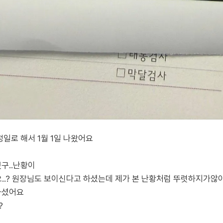
일로 해서 1월 1일 나왔어요
렸구..난황이
..? 원장님도 보이신다고 하셨는데 제가 본 난황처럼 뚜렷하지가않
하셨어요
?