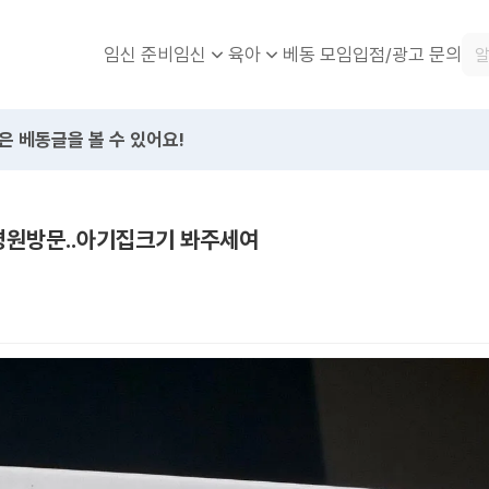
임신 준비
베동 모임
입점/광고 문의
임신
육아
은 베동글을 볼 수 있어요!
 병원방문..아기집크기 봐주세여