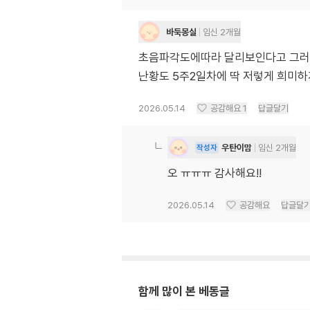
바둑몽실
임신 2개월
초음파각도에따라 달리보인다고 그러
난황도 5주2일차에 딱 저렇게 희미
2026.05.14
공감해요
1
답글달기
우탄이맘
임신 2개월
작성자
오 ㅠㅠㅠ 감사해요!!
2026.05.14
공감해요
답글달
함께 많이 본 베동글