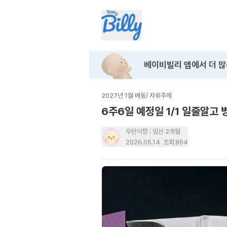
베이비빌리 앱에서
더 많
2027년 1월 베동
/
자유주제
6주6일 예정일 1/1 일줄알고
우탄이맘
임신 2개월
2026.05.14
조회
864