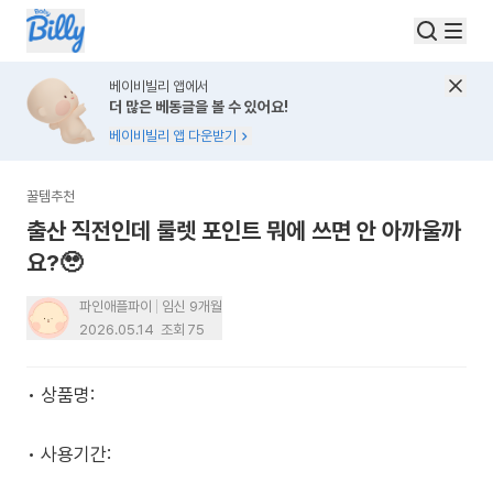
베이비빌리 앱에서
더 많은 베동글을 볼 수 있어요!
베이비빌리 앱 다운받기
꿀템추천
출산 직전인데 룰렛 포인트 뭐에 쓰면 안 아까울까
요?🥹
파인애플파이
임신 9개월
2026.05.14
조회
75
• 상품명:
• 사용기간: