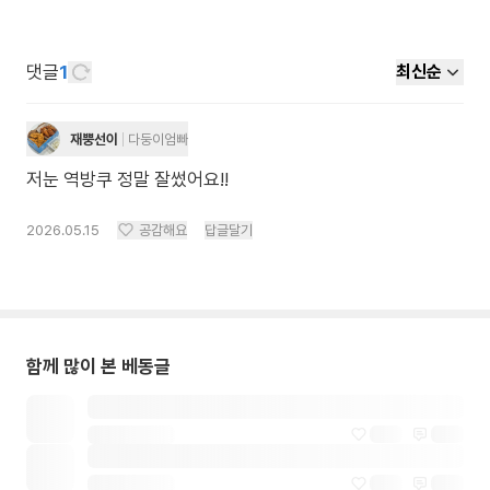
댓글
1
최신순
재뿡선이
다둥이엄빠
저눈 역방쿠 정말 잘썼어요!!
2026.05.15
공감해요
답글달기
함께 많이 본 베동글