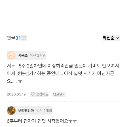
댓글
31
최신순
서윤쓰
임신 2개월
저두.. 5주 2일차인데 이상하리만큼 입덧이 기미도 안보여서
이게 맞는건가? 하는 중인데... 아직 입덧 시기가 아닌거군
요..... ㅠ
2026.05.19
공감해요
답글달기
보리짱엄마
임신 2개월
6주부터 갑자기 입덧 시작했어요ㅜㅜ