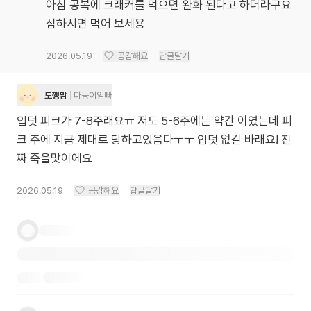
아침 공복에 크래커를 먹으면 완화 된다고 하더라구요
심하시면 먹어 보세용
2026.05.19
공감해요
답글달기
토깽맘
다둥이엄빠
입덧 피크가 7-8주래요ㅠ 저도 5-6주에는 약간 이였는데 피
크 주에 지금 제대로 당하고있음다ㅜㅜ 입덧 없길 바래요! 진
짜 죽을맛이에요
2026.05.19
공감해요
답글달기