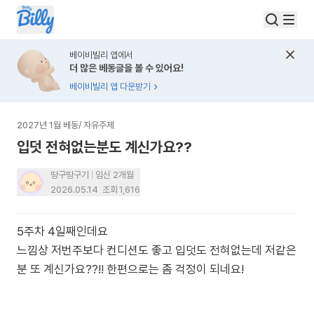
베이비빌리 앱에서
더 많은 베동글을 볼 수 있어요!
베이비빌리 앱 다운받기
2027년 1월 베동
/
자유주제
입덧 전혀없는분도 계신가요??
땅구땅구기
임신 2개월
2026.05.14
조회
1,616
5주차 4일째인데요
느낌상 저번주보다 컨디션도 좋고 입덧도 전혀없는데 저같은
분 또 계신가요??!! 한편으로는 좀 걱정이 되네요!