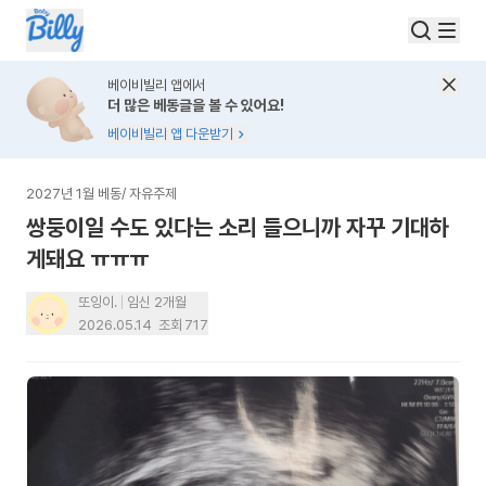
베이비빌리 앱에서
더 많은 베동글을 볼 수 있어요!
베이비빌리 앱 다운받기
2027년 1월 베동
/
자유주제
쌍둥이일 수도 있다는 소리 들으니까 자꾸 기대하
게돼요 ㅠㅠㅠ
또잉이.
임신 2개월
2026.05.14
조회
717