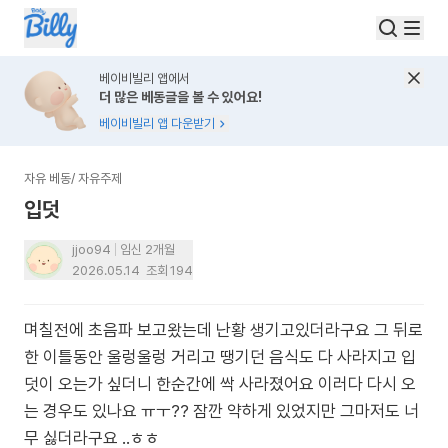
베이비빌리 앱에서
더 많은 베동글을 볼 수 있어요!
베이비빌리 앱 다운받기
자유 베동
/
자유주제
입덧
jjoo94
임신 2개월
2026.05.14
조회
194
며칠전에 초음파 보고왔는데 난황 생기고있더라구요 그 뒤로
한 이틀동안 울렁울렁 거리고 땡기던 음식도 다 사라지고 입
덧이 오는가 싶더니 한순간에 싹 사라졌어요 이러다 다시 오
는 경우도 있나요 ㅠㅜ?? 잠깐 약하게 있었지만 그마저도 너
무 싫더라구요 ..ㅎㅎ