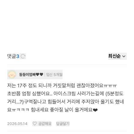
댓글
3
최신순
둥둥이엄빠💖💖
임신 5개월
저는 17주 정도 되니까 거짓말처럼 괜찮아졌어요ㅠㅠㅠ
초반쯤 엄청 심했어요.. 아이스크림 사러가는길에 (5분정도
거리…?)구역질나고 힘들어서 거리에 주저앉아 울기도 했네
요ㅠㅋㅋㅋ 힘내세요 좋아질 날이 올거에요❤️
2026.05.14
공감해요
답글달기