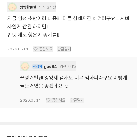
빵빵한볼살
임신 3개월
지금 엄청 초반이라 나중에 다들 심해지긴 하더라구요....사바
사인거 같긴 하지만!
입덧 제로 행운이 좋기를!!
2026.05.14
공감해요
답글달기
jjoo94
임신 2개월
작성자
울렁거릴땐 영양제 냄새도 너무 역하더라구요 이렇게
끝난거였음 좋겠네요 ☺️
2026.05.14
공감해요
답글달기