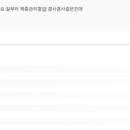
어요 일부러 체중관리할꺔 겸사겸사걸은건데
기