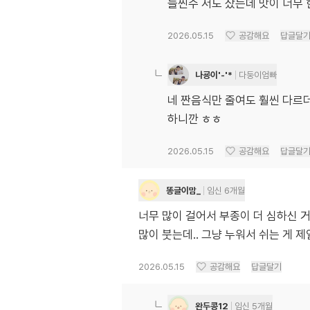
늘씬수 저도 샀는데 맛이 너무
2026.05.15
공감해요
답글달
나굥이'-'*
다둥이엄빠
네 짠음식만 줄여도 훨씬 다르
하니깐 ㅎㅎ
2026.05.15
공감해요
답글달
똥글이맘_
임신 6개월
너무 많이 걸어서 부종이 더 심하신 
많이 붓는데.. 그냥 누워서 쉬는 게 제
2026.05.15
공감해요
답글달기
완두콩12
임신 5개월