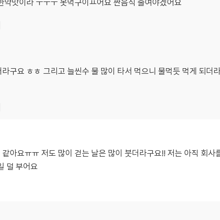
 한약맛이라 ㅜㅜㅜ 못먹구이ㅛ어요 짠음식 줄여야겠어요
기
더라구요 ㅎㅎ 그리고 늘씬수 물 많이 타서 먹으니 물먹듯 먹게 되더
기
거 같아요ㅠㅠ 저도 많이 걷는 날은 많이 붓더라구요!! 저는 아직 회
일 덜 부어요