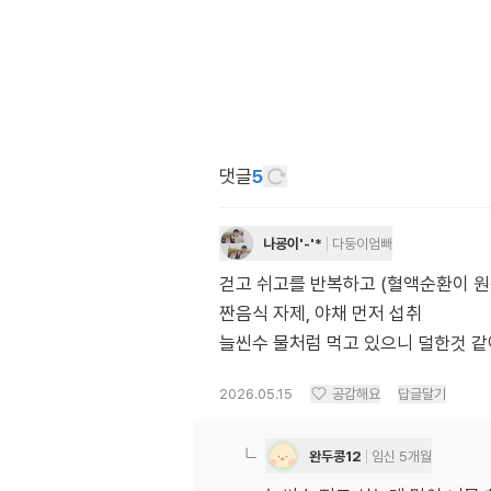
댓글
5
나굥이'-'*
다둥이엄빠
걷고 쉬고를 반복하고 (혈액순환이 원
짠음식 자제, 야채 먼저 섭취
늘씬수 물처럼 먹고 있으니 덜한것 
2026.05.15
공감해요
답글달기
완두콩12
임신 5개월