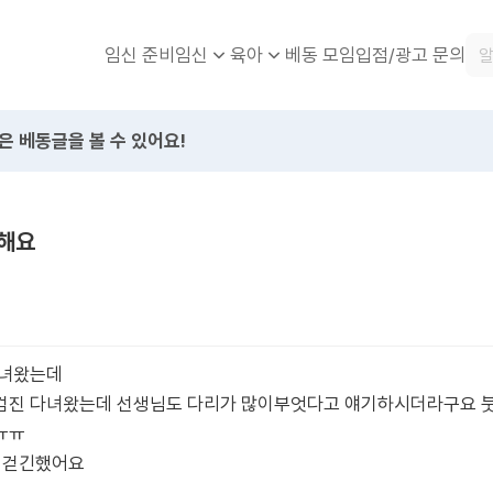
임신 준비
베동 모임
입점/광고 문의
임신
육아
은 베동글을 볼 수 있어요!
해요
다녀왔는데
검진 다녀왔는데 선생님도 다리가 많이부엇다고 얘기하시더라구요 붓
ㅠㅠ
 걷긴했어요