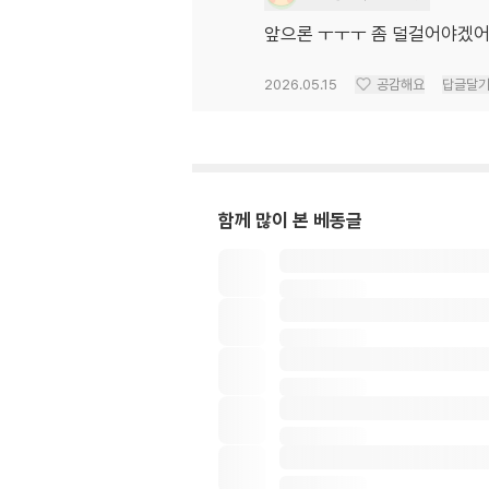
앞으론 ㅜㅜㅜ 좀 덜걸어야겠
2026.05.15
공감해요
답글달
함께 많이 본 베동글