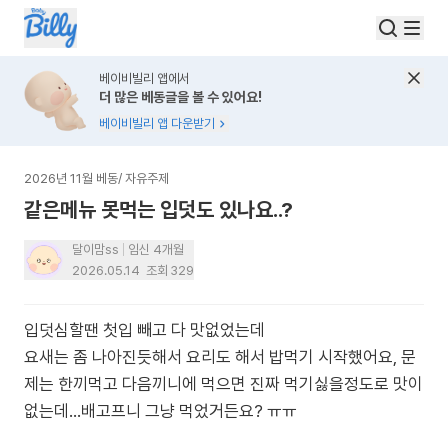
베이비빌리 앱에서
더 많은 베동글을 볼 수 있어요!
베이비빌리 앱 다운받기
2026년 11월 베동
/
자유주제
같은메뉴 못먹는 입덧도 있나요..?
달이맘ss
임신 4개월
2026.05.14
조회
329
입덧심할땐 첫입 빼고 다 맛없었는데
요새는 좀 나아진듯해서 요리도 해서 밥먹기 시작했어요, 문
제는 한끼먹고 다음끼니에 먹으면 진짜 먹기싫을정도로 맛이
없는데...배고프니 그냥 먹었거든요? ㅠㅠ