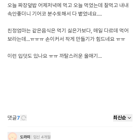
오늘 짜장덮밥 어제저녁에 먹고 오늘 먹었는데 잘먹고 내내
속안좋더니 기어코 분수토해서 다 뱉었네요....
친정엄마는 같은음식은 먹기 싫은가보다, 매일 다르데 먹어
보라는데...ㅠㅠㅠ 손이커서 작게 만들기가 힘드네요 ㅠㅠ
이런 입덧도 있나요 ㅠㅠ 까탈스러운 울애기...
댓글
7
최신순
도라미
임신 4개월