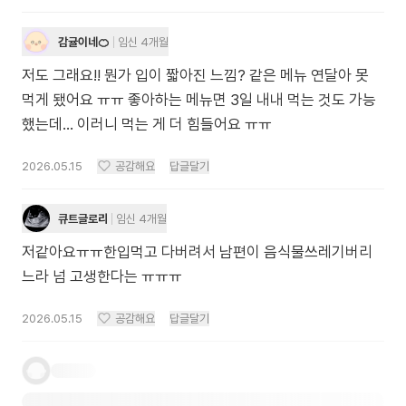
감귤이네🍊
임신 4개월
저도 그래요!! 뭔가 입이 짧아진 느낌? 같은 메뉴 연달아 못
먹게 됐어요 ㅠㅠ 좋아하는 메뉴면 3일 내내 먹는 것도 가능
했는데... 이러니 먹는 게 더 힘들어요 ㅠㅠ
2026.05.15
공감해요
답글달기
큐트글로리
임신 4개월
저같아요ㅠㅠ한입먹고 다버려서 남편이 음식물쓰레기버리
느라 넘 고생한다는 ㅠㅠㅠ
2026.05.15
공감해요
답글달기