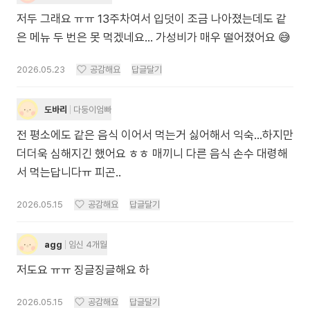
저두 그래요 ㅠㅠ 13주차여서 입덧이 조금 나아졌는데도 같
은 메뉴 두 번은 못 먹겠네요… 가성비가 매우 떨어졌어요 😅
2026.05.23
공감해요
답글달기
도바리
다둥이엄빠
전 평소에도 같은 음식 이어서 먹는거 싫어해서 익숙...하지만
더더욱 심해지긴 했어요 ㅎㅎ 매끼니 다른 음식 손수 대령해
서 먹는답니다ㅠ 피곤..
2026.05.15
공감해요
답글달기
agg
임신 4개월
저도요 ㅠㅠ 징글징글해요 하
2026.05.15
공감해요
답글달기