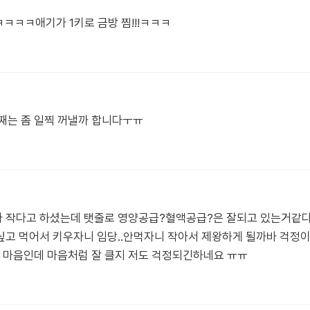
ㅋㅋ애기가 1키로 금방 찜!!!ㅋㅋㅋ
둘째는 좀 일찍 꺼낼까 합니다ㅜㅠ
8kg이라 작다고 하셨는데 탯줄로 영양공급?혈액공급?은 잘되고 있는거
고 먹어서 키우자니 임당..안먹자니 작아서 제왕하게 될까바 걱정이
마음인데 마음처럼 잘 클지 저도 걱정되긴하네요 ㅠㅠ