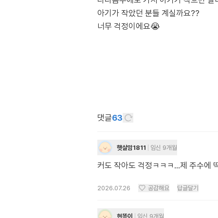
다다음주에도 가서 아기가 작으면 빨
아기가 작았던 분들 계실까요??
너무 걱정이에요😭
댓글
63
햇살맘1811
임신 9개월
커도 작아도 걱정ㅋㅋㅋ...제 주수에 
2026.07.26
공감해요
답글달기
현똑이
임신 9개월