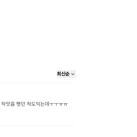
최신순
차라리 작앗음 햇던 적도익는데ㅜㅜㅠㅠ