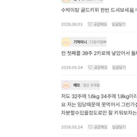
수박이랑 골드키위 한번 드셔보세욬ㅋㅋ
2026.06.03
공감해요
답글달기
기적이니
다둥이엄빠
전 첫째를 38주 2키로에 낳았어서 
2026.05.24
공감해요
답글달기
예또
임신 9개월
저도 32주에 1.6kg 34주에 1.
요 저는 임당때문에 못먹어서 그런가싶
자분할수있을정도로만 잘 키워보자는 
2026.05.24
공감해요
답글달기