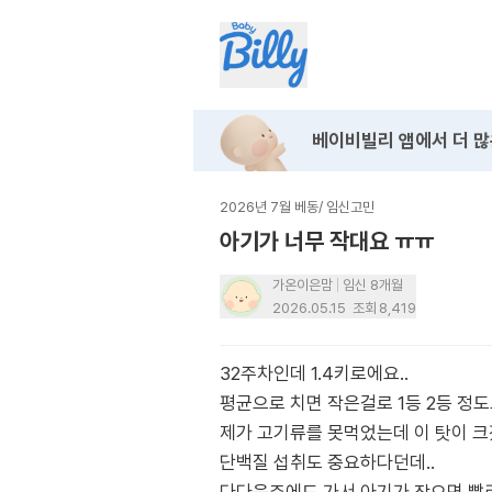
베이비빌리 앱에서
더 많
2026년 7월 베동
/
임신고민
아기가 너무 작대요 ㅠㅠ
가온이은맘
임신 8개월
2026.05.15
조회
8,419
32주차인데 1.4키로에요..
평균으로 치면 작은걸로 1등 2등 정도
제가 고기류를 못먹었는데 이 탓이 크
단백질 섭취도 중요하다던데..