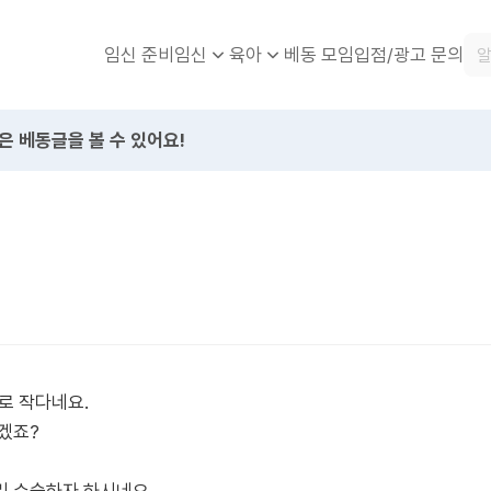
임신 준비
베동 모임
입점/광고 문의
임신
육아
은 베동글을 볼 수 있어요!
로 작다네요.
겠죠?