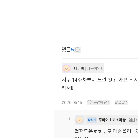
댓글
5
더미마
다둥이엄빠
저두 14주차부터 느낀 것 같아요 ㅎ
려서!!
2026.05.15
공감해요
1
답글달기
두바이초코소라빵
임신 
작성자
헐저두용ㅎㅎ 남편이손올리니