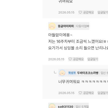
귀여워요
2026.05.15
공감해요
답글달
똥글마미파파
다둥이엄빠
아들맘이에용~
저는 16주차부터 조금씩 느꼈어요!ㅎ
요가가서 싱잉볼 소리 들으면 난리
2026.05.15
공감해요
답글달기
두바이초코소라빵
임신 
작성자
너무귀여워요 ㅋㅋㅋㅋㅋㅋㅋ
2026.05.15
공감해요
답글달
so931130
임신 5개월