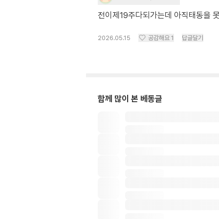
전이제19주다되가는데 아직태동을 
2026.05.15
공감해요
1
답글달기
함께 많이 본 베동글