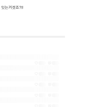
잇는거겟죠?!!