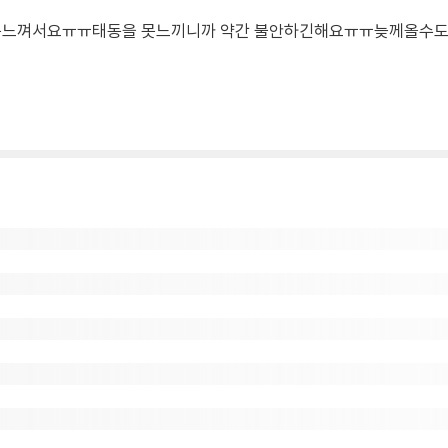
못느껴서요ㅠㅠ태동을 못느끼니까 약간 불안하긴해요ㅠㅠ늦께올수도 