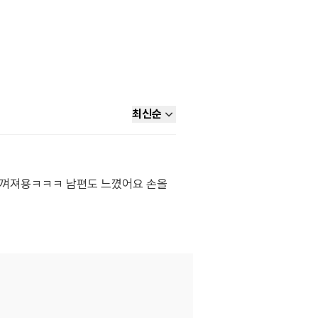
최신순
 느껴져용ㅋㅋㅋ 남편도 느꼈어요 손올