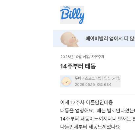
베이비빌리 앱에서
더 많
2026년 10월 베동
/
자유주제
14주부터 태동
두바이초코소라빵
임신 5개월
2026.05.15
조회
634
이제 17주차 아들맘인데용
태동을 엄청해요...배는 별로안나왔는
14주부터 태동이느껴지더니 요새는 
다들언제부터 태동느끼셨나요