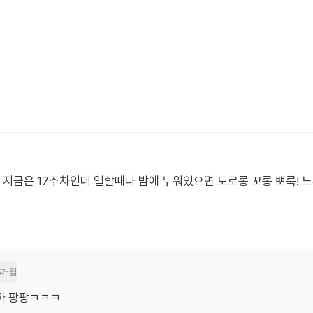
ㅎ 지금은 17주차인데 일할때나 밤에 누워있으면 도로롱 꼬롱 뽀룩!
5개월
까 팡팡ㅋㅋㅋ