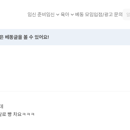
임신 준비
베동 모임
입점/광고 문의
임신
육아
은 베동글을 볼 수 있어요!
데
발로 빵 차요ㅋㅋㅋ