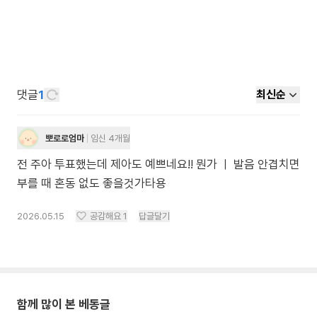
댓글
1
최신순
뽀로로엄마
임신 4개월
전 주아 투표했는데 제아도 예쁘네요!! 뭔가 ㅣ 발음 안겹치면
부를 때 혼동 없도 좋을것가타용
2026.05.15
공감해요
1
답글달기
함께 많이 본 베동글